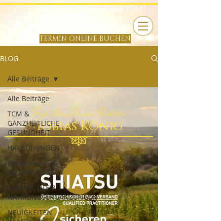
HARA SHIATSU PRAXIS WIEN
TOBIAS KÖNIG
B
TERMIN ONLINE BUCHEN
BLOG
Alle Beiträge
Alle Beiträge
Dipl. Hara Shiatsu Praktiker
TCM &
Tobias König
GANZHEITLICHE
GESUNDHEIT
HAUSÜBUNGEN
ERNÄHRUNG &
KOCHREZEPTE
KÄUTER, ÖLE &
NAHRUNGSERGÄNZUNGEN
NEUIGKEITEN