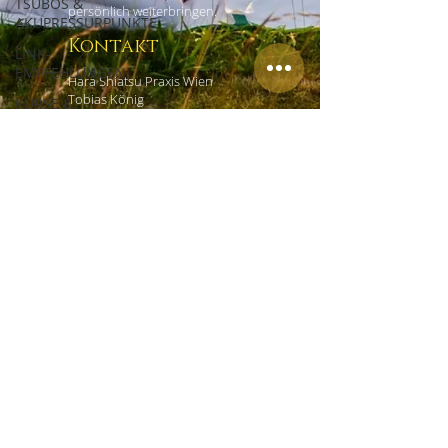
TSUBOS &
persönlich weiterbringen.
AKUPRESSURPUNKTE
Kontakt
LINK-
EMPFEHLUNGEN
Hara Shiatsu Praxis Wien
Tobias König
KURSE &
Czerninplatz 4/4
WORKSHOPS
1020 Wien
ERFAHRUNGSBERICHTE
+43 (0) 69918181965
office@shiatsu-praxis-wien.at
Links
HOME
EMPFEHLUNGEN
IMPRESSUM
DATENSCHUTZ
AGB
KONTAKT