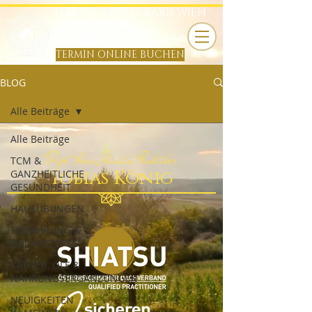
HARA SHIATSU PRAXIS WIEN
TOBIAS KÖNIG
B
TERMIN ONLINE BUCHEN
BLOG
Alle Beiträge
Alle Beiträge
Dipl. Hara Shiatsu Praktiker
TCM &
Tobias König
GANZHEITLICHE
GESUNDHEIT
HAUSÜBUNGEN
ERNÄHRUNG &
KOCHREZEPTE
KÄUTER, ÖLE &
NAHRUNGSERGÄNZUNGEN
NEUIGKEITEN