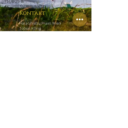
TSUBOS &
persönlich weiterbringen.
AKUPRESSURPUNKTE
Kontakt
LINK-
EMPFEHLUNGEN
Hara Shiatsu Praxis Wien
Tobias König
KURSE &
Czerninplatz 4/4
WORKSHOPS
1020 Wien
ERFAHRUNGSBERICHTE
+43 (0) 69918181965
office@shiatsu-praxis-wien.at
Links
HOME
EMPFEHLUNGEN
IMPRESSUM
DATENSCHUTZ
AGB
KONTAKT