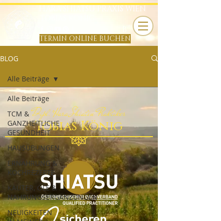
HARA SHIATSU PRAXIS WIEN
TOBIAS KÖNIG
B
TERMIN ONLINE BUCHEN
BLOG
Alle Beiträge
Alle Beiträge
Dipl. Hara Shiatsu Praktiker
TCM &
Tobias König
GANZHEITLICHE
GESUNDHEIT
HAUSÜBUNGEN
ERNÄHRUNG &
KOCHREZEPTE
KÄUTER, ÖLE &
NAHRUNGSERGÄNZUNGEN
NEUIGKEITEN