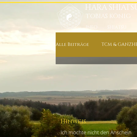
HARA SHIATS
TOBIAS KÖNIG
INFO
SHIATSU
Alle Beiträge
TCM & GANZHE
ERNÄHRUNG & KOCHREZEPT
NEUIGKEITEN IN MEINER PRA
ENTSPANNUNG, MEDITATION
Hinweis
Ich möchte nicht den Anschein