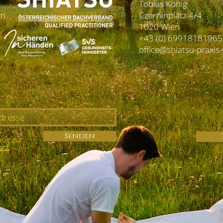
Tobias König
MÄNNERGESUNDHEIT
nn
Czerninplatz 4/4
1020 Wien
+43 (0) 69918181965
ANGERSCHAFT
KINDERWUNSCH
office@shiatsu-praxis-
SUBOS & AKUPRESSURPUNKTE
RSE & WORKSHOPS
ERFAHRUNGSBERICHTE
Senden
ung zur
utz