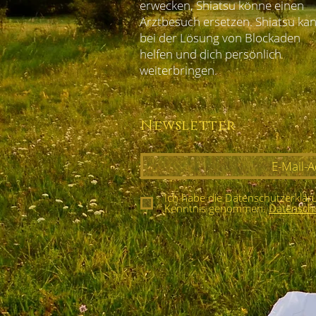
erwecken, Shiatsu könne einen
BUNOUT & ERSCHÖPUNG
Arztbesuch ersetzen. Shiatsu ka
bei der Lösung von Blockaden
helfen und dich persönlich
FRAUENGESUNDHEIT& SCHW
weiterbringen.
Newsletter
BUCHVORSTELLUNGEN
T
LINK-EMPFEHLUNGEN
KU
Ich habe die Datenschutzerklär
Kenntnis genommen.
Datensch