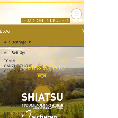
HARA SHIATSU PRAXIS WIEN
TOBIAS KÖNIG
B
TERMIN ONLINE BUCHEN
BLOG
Alle Beiträge
Alle Beiträge
Dipl. Hara Shiatsu Praktiker
TCM &
Tobias König
GANZHEITLICHE
GESUNDHEIT
HAUSÜBUNGEN
ERNÄHRUNG &
KOCHREZEPTE
KÄUTER, ÖLE &
NAHRUNGSERGÄNZUNGEN
NEUIGKEITEN