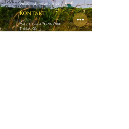
TSUBOS &
persönlich weiterbringen.
AKUPRESSURPUNKTE
Kontakt
LINK-
EMPFEHLUNGEN
Hara Shiatsu Praxis Wien
Tobias König
KURSE &
Czerninplatz 4/4
WORKSHOPS
1020 Wien
ERFAHRUNGSBERICHTE
+43 (0) 69918181965
office@shiatsu-praxis-wien.at
Links
HOME
EMPFEHLUNGEN
IMPRESSUM
DATENSCHUTZ
AGB
KONTAKT