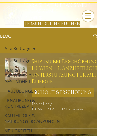
HARA SHIATSU PRAXIS WIEN
TOBIAS KÖNIG
B
TERMIN ONLINE BUCHEN
BLOG
Alle Beiträge
Alle Beiträge
Shiatsu bei Erschöpfung
in Wien – Ganzheitliche
TCM &
Unterstützung für mehr
GANZHEITLICHE
Energie
GESUNDHEIT
HAUSÜBUNGEN
BUNOUT & ERSCHÖPUNG
ERNÄHRUNG &
Tobias König
KOCHREZEPTE
18. März 2025
3 Min. Lesezeit
KÄUTER, ÖLE &
NAHRUNGSERGÄNZUNGEN
NEUIGKEITEN