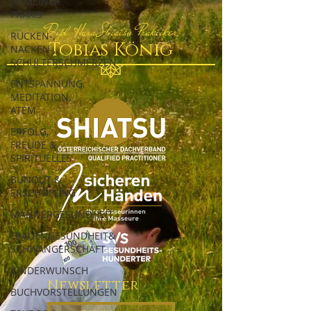
IN MEINER
PRAXIS
Dipl. Hara Shiatsu Praktiker
RÜCKEN-,
Tobias König
NACKEN-,
SCHULTERSCHMERZEN
ENTSPANNUNG,
MEDITATION,
ATEM
ERFOLG,
FREUDE &
SPIRITUELLES
BUNOUT &
ERSCHÖPUNG
MÄNNERGESUNDHEIT
FRAUENGESUNDHEIT&
SCHWANGERSCHAFT
KINDERWUNSCH
Newsletter
BUCHVORSTELLUNGEN