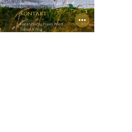
TSUBOS &
persönlich weiterbringen.
AKUPRESSURPUNKTE
Kontakt
LINK-
EMPFEHLUNGEN
Hara Shiatsu Praxis Wien
Tobias König
KURSE &
Czerninplatz 4/4
WORKSHOPS
1020 Wien
ERFAHRUNGSBERICHTE
+43 (0) 69918181965
office@shiatsu-praxis-wien.at
Links
HOME
EMPFEHLUNGEN
IMPRESSUM
DATENSCHUTZ
AGB
KONTAKT