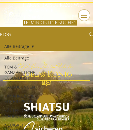
HARA SHIATSU PRAXIS WIEN
TOBIAS KÖNIG
B
TERMIN ONLINE BUCHEN
BLOG
Alle Beiträge
Alle Beiträge
Dipl. Hara Shiatsu Praktiker
TCM &
Tobias König
GANZHEITLICHE
GESUNDHEIT
HAUSÜBUNGEN
ERNÄHRUNG &
KOCHREZEPTE
KÄUTER, ÖLE &
NAHRUNGSERGÄNZUNGEN
NEUIGKEITEN