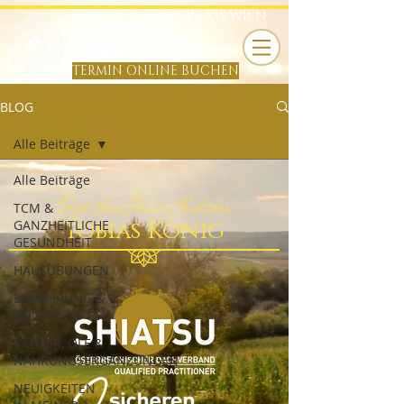
HARA SHIATSU PRAXIS WIEN
TOBIAS KÖNIG
B
TERMIN ONLINE BUCHEN
BLOG
Alle Beiträge
Alle Beiträge
Dipl. Hara Shiatsu Praktiker
TCM &
Tobias König
GANZHEITLICHE
GESUNDHEIT
HAUSÜBUNGEN
ERNÄHRUNG &
KOCHREZEPTE
KÄUTER, ÖLE &
NAHRUNGSERGÄNZUNGEN
NEUIGKEITEN