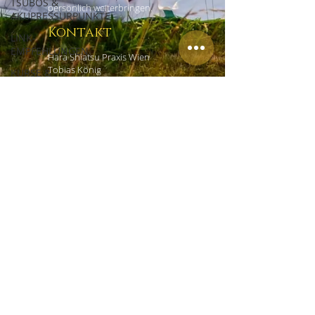
TSUBOS &
persönlich weiterbringen.
AKUPRESSURPUNKTE
Kontakt
LINK-
EMPFEHLUNGEN
Hara Shiatsu Praxis Wien
Tobias König
KURSE &
Czerninplatz 4/4
WORKSHOPS
1020 Wien
ERFAHRUNGSBERICHTE
+43 (0) 69918181965
office@shiatsu-praxis-wien.at
Links
HOME
EMPFEHLUNGEN
IMPRESSUM
DATENSCHUTZ
AGB
KONTAKT