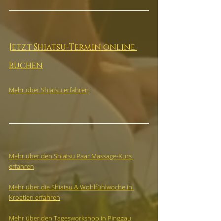
Jetzt Shiatsu-Termin online 
buchen
Mehr über Shiatsu erfahren
Mehr über den Shiatsu Paar Massage-Kurs 
erfahren
Mehr über die Shiatsu & Wohlfühlwoche in 
Kroatien erfahren
Mehr über den Tagesworkshop in Pinggau 