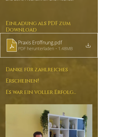
Einladung als PDF zum 
Download
Praxis Eröffnung
.pdf
PDF herunterladen • 1.48MB
Danke für zahlreiches 
Erscheinen! 
Es war ein voller Erfolg...