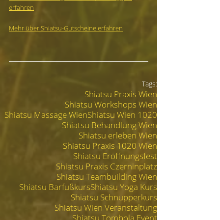
erfahren
Mehr über Shiatsu-Gutscheine erfahren
Tags:
Shiatsu Praxis Wien
Shiatsu Workshops Wien
Shiatsu Massage Wien
Shiatsu Wien 1020
Shiatsu Behandlung Wien
Shiatsu erleben Wien
Shiatsu Praxis 1020 Wien
Shiatsu Eröffnungsfest
Shiatsu Praxis Czerninplatz
Shiatsu Teambuilding Wien
Shiatsu Barfußkurs
Shiatsu Yoga Kurs
Shiatsu Schnupperkurs
Shiatsu Wien Veranstaltung
Shiatsu Tombola Event