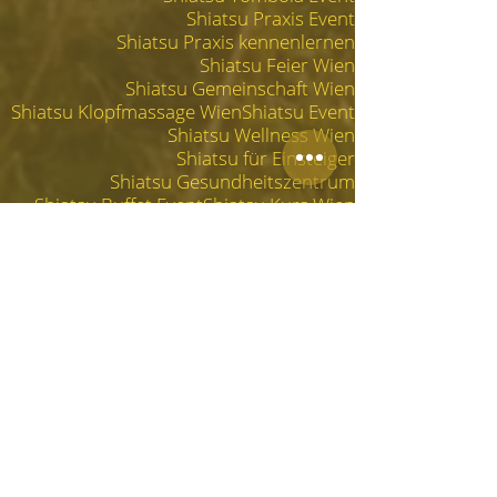
Shiatsu Praxis Event
Shiatsu Praxis kennenlernen
Shiatsu Feier Wien
Shiatsu Gemeinschaft Wien
Shiatsu Klopfmassage Wien
Shiatsu Event
Shiatsu Wellness Wien
Shiatsu für Einsteiger
Shiatsu Gesundheitszentrum
Shiatsu Buffet Event
Shiatsu Kurs Wien
Hara Shiatsu Eröffnungsfeier
Shiatsu Praxis Einladung
Shiatsu Networking Event
Shiatsu Eröffnung Wien
NEUIGKEITEN IN MEINER PRAXIS