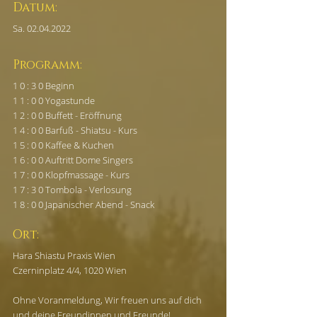
Datum: 
Sa. 02.04.2022
Programm:
1 0 : 3 0 Beginn
1 1 : 0 0 Yogastunde
1 2 : 0 0 Buffett - Eröffnung
1 4 : 0 0 Barfuß - Shiatsu - Kurs
1 5 : 0 0 Kaffee & Kuchen
1 6 : 0 0 Auftritt Dome Singers
1 7 : 0 0 Klopfmassage - Kurs
1 7 : 3 0 Tombola - Verlosung
1 8 : 0 0 Japanischer Abend - Snack
Ort:
Hara Shiastu Praxis Wien
Czerninplatz 4/4, 1020 Wien
Ohne Voranmeldung, Wir freuen uns auf dich 
und deine Freundinnen und Freunde!