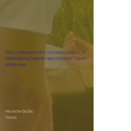
https://video.wixstatic.com/video/a2dcb3_51
8fd08f3665421daed67ab9c2830abf/720p/m
p4/file.mp4
Herzliche Grüße,
Tobias