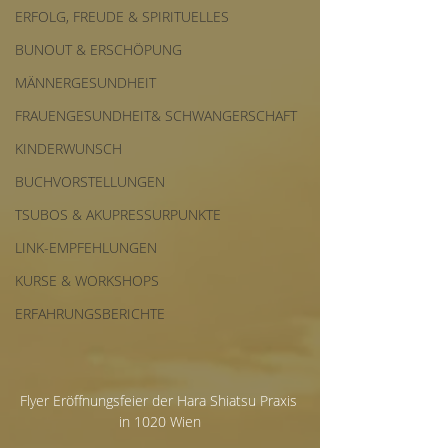
ERFOLG, FREUDE & SPIRITUELLES
BUNOUT & ERSCHÖPUNG
MÄNNERGESUNDHEIT
FRAUENGESUNDHEIT& SCHWANGERSCHAFT
KINDERWUNSCH
BUCHVORSTELLUNGEN
TSUBOS & AKUPRESSURPUNKTE
LINK-EMPFEHLUNGEN
KURSE & WORKSHOPS
ERFAHRUNGSBERICHTE
Flyer Eröffnungsfeier der Hara Shiatsu Praxis 
in 1020 Wien