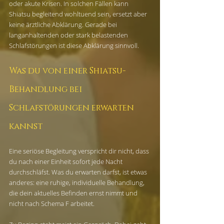
oder akute Krisen. In solchen Fällen kann 
Shiatsu begleitend wohltuend sein, ersetzt aber 
keine ärztliche Abklärung. Gerade bei 
langanhaltenden oder stark belastenden 
Schlafstörungen ist diese Abklärung sinnvoll.
Was du von einer Shiatsu-
Behandlung bei 
Schlafstörungen erwarten 
kannst
Eine seriöse Begleitung verspricht dir nicht, dass 
du nach einer Einheit sofort jede Nacht 
durchschläfst. Was du erwarten darfst, ist etwas 
anderes: eine ruhige, individuelle Behandlung, 
die dein aktuelles Befinden ernst nimmt und 
nicht nach Schema F arbeitet.