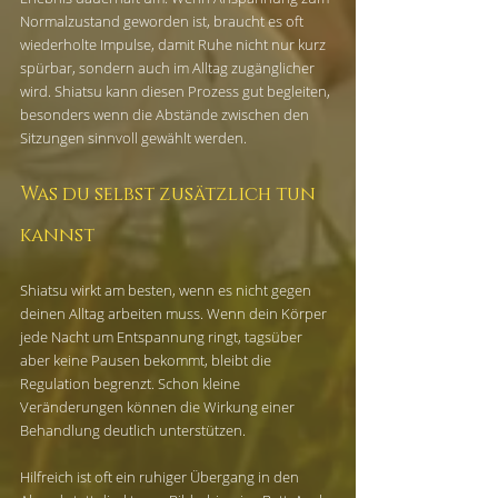
Normalzustand geworden ist, braucht es oft 
wiederholte Impulse, damit Ruhe nicht nur kurz 
spürbar, sondern auch im Alltag zugänglicher 
wird. Shiatsu kann diesen Prozess gut begleiten, 
besonders wenn die Abstände zwischen den 
Sitzungen sinnvoll gewählt werden.
Was du selbst zusätzlich tun 
kannst
Shiatsu wirkt am besten, wenn es nicht gegen 
deinen Alltag arbeiten muss. Wenn dein Körper 
jede Nacht um Entspannung ringt, tagsüber 
aber keine Pausen bekommt, bleibt die 
Regulation begrenzt. Schon kleine 
Veränderungen können die Wirkung einer 
Behandlung deutlich unterstützen.
Hilfreich ist oft ein ruhiger Übergang in den 