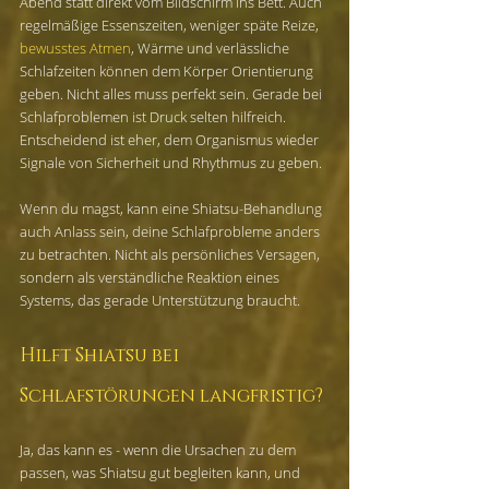
Abend statt direkt vom Bildschirm ins Bett. Auch 
regelmäßige Essenszeiten, weniger späte Reize, 
bewusstes Atmen
, Wärme und verlässliche 
Schlafzeiten können dem Körper Orientierung 
geben. Nicht alles muss perfekt sein. Gerade bei 
Schlafproblemen ist Druck selten hilfreich. 
Entscheidend ist eher, dem Organismus wieder 
Signale von Sicherheit und Rhythmus zu geben.
Wenn du magst, kann eine Shiatsu-Behandlung 
auch Anlass sein, deine Schlafprobleme anders 
zu betrachten. Nicht als persönliches Versagen, 
sondern als verständliche Reaktion eines 
Systems, das gerade Unterstützung braucht.
Hilft Shiatsu bei 
Schlafstörungen langfristig?
Ja, das kann es - wenn die Ursachen zu dem 
passen, was Shiatsu gut begleiten kann, und 