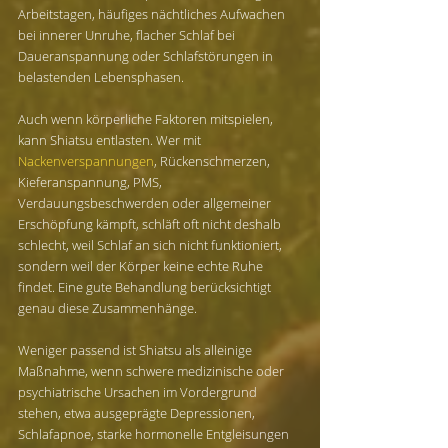
Arbeitstagen, häufiges nächtliches Aufwachen 
bei innerer Unruhe, flacher Schlaf bei 
Daueranspannung oder Schlafstörungen in 
belastenden Lebensphasen.
Auch wenn körperliche Faktoren mitspielen, 
kann Shiatsu entlasten. Wer mit 
Nackenverspannungen
, Rückenschmerzen, 
Kieferanspannung, PMS, 
Verdauungsbeschwerden oder allgemeiner 
Erschöpfung kämpft, schläft oft nicht deshalb 
schlecht, weil Schlaf an sich nicht funktioniert, 
sondern weil der Körper keine echte Ruhe 
findet. Eine gute Behandlung berücksichtigt 
genau diese Zusammenhänge.
Weniger passend ist Shiatsu als alleinige 
Maßnahme, wenn schwere medizinische oder 
psychiatrische Ursachen im Vordergrund 
stehen, etwa ausgeprägte Depressionen, 
Schlafapnoe, starke hormonelle Entgleisungen 