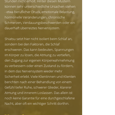
Stunden nicht erholt. Hinter diesen Mustern 
können sehr unterschiedliche Ursachen stehen 
- etwa beruflicher Druck, emotionale Belastung, 
hormonelle Veränderungen, chronische 
Schmerzen, Verdauungsbeschwerden oder ein 
dauerhaft überreiztes Nervensystem.
Shiatsu setzt hier nicht isoliert beim Schlaf an, 
sondern bei den Faktoren, die Schlaf 
erschweren. Das kann bedeuten, Spannungen 
im Körper zu lösen, die Atmung zu vertiefen, 
den Zugang zur eigenen Körperwahrnehmung 
zu verbessern oder einen Zustand zu fördern, 
in dem das Nervensystem wieder mehr 
Sicherheit erlebt. Viele Klientinnen und Klienten 
berichten nach einer Behandlung von einem 
Gefühl tiefer Ruhe, schwerer Glieder, klarerer 
Atmung und innerem Loslassen. Das allein ist 
noch keine Garantie für eine durchgeschlafene 
Nacht, aber oft ein wichtiger Schritt dorthin.