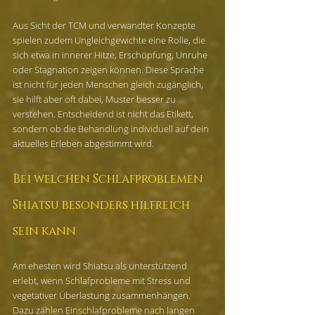
Aus Sicht der TCM und verwandter Konzepte 
spielen zudem Ungleichgewichte eine Rolle, die 
sich etwa in innerer Hitze, Erschöpfung, Unruhe 
oder Stagnation zeigen können. Diese Sprache 
ist nicht für jeden Menschen gleich zugänglich, 
sie hilft aber oft dabei, Muster besser zu 
verstehen. Entscheidend ist nicht das Etikett, 
sondern ob die Behandlung individuell auf dein 
aktuelles Erleben abgestimmt wird.
Bei welchen Schlafproblemen 
Shiatsu besonders hilfreich 
sein kann
Am ehesten wird Shiatsu als unterstützend 
erlebt, wenn Schlafprobleme mit Stress und 
vegetativer Überlastung zusammenhängen. 
Dazu zählen Einschlafprobleme nach langen 