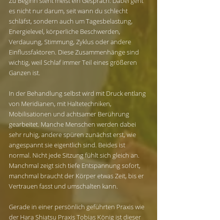
Zu Beginn steht meist ein Gespräch. Dabei geht 
es nicht nur darum, seit wann du schlecht 
schläfst, sondern auch um Tagesbelastung, 
Energielevel, körperliche Beschwerden, 
Verdauung, Stimmung, Zyklus oder andere 
Einflussfaktoren. Diese Zusammenhänge sind 
wichtig, weil Schlaf immer Teil eines größeren 
Ganzen ist.
In der Behandlung selbst wird mit Druck entlang 
von Meridianen, mit Haltetechniken, 
Mobilisationen und achtsamer Berührung 
gearbeitet. Manche Menschen werden dabei 
sehr ruhig, andere spüren zunächst erst, wie 
angespannt sie eigentlich sind. Beides ist 
normal. Nicht jede Sitzung fühlt sich gleich an. 
Manchmal zeigt sich tiefe Entspannung sofort, 
manchmal braucht der Körper etwas Zeit, bis er 
Vertrauen fasst und umschalten kann.
Gerade in einer persönlich geführten Praxis wie 
der Hara Shiatsu Praxis Tobias König ist dieser 