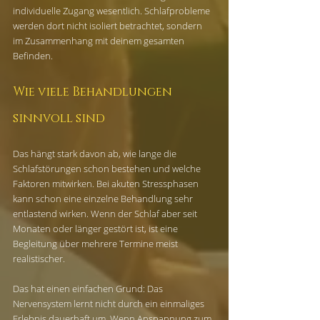
individuelle Zugang wesentlich. Schlafprobleme 
werden dort nicht isoliert betrachtet, sondern 
im Zusammenhang mit deinem gesamten 
Befinden.
Wie viele Behandlungen 
sinnvoll sind
Das hängt stark davon ab, wie lange die 
Schlafstörungen schon bestehen und welche 
Faktoren mitwirken. Bei akuten Stressphasen 
kann schon eine einzelne Behandlung sehr 
entlastend wirken. Wenn der Schlaf aber seit 
Monaten oder länger gestört ist, ist eine 
Begleitung über mehrere Termine meist 
realistischer.
Das hat einen einfachen Grund: Das 
Nervensystem lernt nicht durch ein einmaliges 
Erlebnis dauerhaft um. Wenn Anspannung zum 