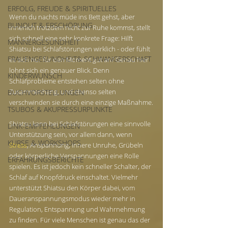
ERFOLG, FREUDE & SPIRITUELLES
Wenn du nachts müde ins Bett gehst, aber 
BUNOUT & ERSCHÖPUNG
innerlich trotzdem nicht zur Ruhe kommst, stellt 
sich schnell eine sehr konkrete Frage: Hilft 
MÄNNERGESUNDHEIT
Shiatsu bei Schlafstörungen wirklich - oder fühlt 
FRAUENGESUNDHEIT& SCHWANGERSCHAFT
es sich nur für den Moment gut an? Genau hier 
lohnt sich ein genauer Blick. Denn 
KINDERWUNSCH
Schlafprobleme entstehen selten ohne 
Zusammenhang, und ebenso selten 
BUCHVORSTELLUNGEN
verschwinden sie durch eine einzige Maßnahme.
TSUBOS & AKUPRESSURPUNKTE
Shiatsu kann bei Schlafstörungen eine sinnvolle 
LINK-EMPFEHLUNGEN
Unterstützung sein, vor allem dann, wenn 
KURSE & WORKSHOPS
Stress
, Anspannung, innere Unruhe, Grübeln 
oder körperliche Verspannungen eine Rolle 
ERFAHRUNGSBERICHTE
spielen. Es ist jedoch kein schneller Schalter, der 
Schlaf auf Knopfdruck einschaltet. Vielmehr 
unterstützt Shiatsu den Körper dabei, vom 
Daueranspannungsmodus wieder mehr in 
Regulation, Entspannung und Wahrnehmung 
zu finden. Für viele Menschen ist genau das der 