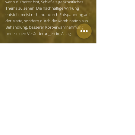
wenn du bereit bist, Schlaf als ganzheitliches 
Thema zu sehen. Die nachhaltige Wirkung 
entsteht meist nicht nur durch Entspannung auf 
der Matte, sondern durch die Kombination aus 
Behandlung, besserer Körperwahrnehmung 
und kleinen Veränderungen im Alltag.
Langfristig profitieren vor allem Menschen, die 
merken, dass ihr Schlaf eng mit Stress, innerer 
Alarmbereitschaft oder körperlicher 
Überforderung verbunden ist. Wer lernt, frühe 
Spannungszeichen wahrzunehmen, Grenzen 
ernster zu nehmen und Regeneration nicht erst 
nachts zu erwarten, schafft oft bessere 
Voraussetzungen für erholsamen Schlaf.
Shiatsu ist dabei keine technische Lösung, 
sondern eine Form von Begleitung. Gerade das 
macht es für viele so wertvoll. Es geht nicht 
darum, den Körper zu überlisten, sondern ihn 
in seiner Fähigkeit zur Regulation zu 
unterstützen.