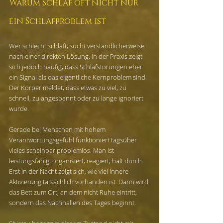
Warum Schlaf oft nicht nur 
ein Schlafproblem ist
Wer schlecht schläft, sucht verständlicherweise 
nach einer direkten Lösung. In der Praxis zeigt 
sich jedoch häufig, dass Schlafstörungen eher 
ein Signal als das eigentliche Kernproblem sind. 
Der Körper meldet, dass etwas zu viel, zu 
schnell, zu angespannt oder zu lange ignoriert 
wurde.
Gerade bei Menschen mit hohem 
Verantwortungsgefühl funktioniert tagsüber 
vieles scheinbar problemlos. Man ist 
leistungsfähig, organisiert, reagiert, hält durch. 
Erst in der Nacht zeigt sich, wie viel innere 
Aktivierung tatsächlich vorhanden ist. Dann wird 
das Bett zum Ort, an dem nicht Ruhe eintritt, 
sondern das Nachhallen des Tages beginnt.