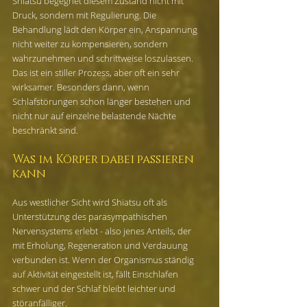
Shiatsu begegnet diesem Zustand nicht mit 
Druck, sondern mit Regulierung. Die 
Behandlung lädt den Körper ein, Anspannung 
nicht weiter zu kompensieren, sondern 
wahrzunehmen und schrittweise loszulassen. 
Das ist ein stiller Prozess, aber oft ein sehr 
wirksamer. Besonders dann, wenn 
Schlafstörungen schon länger bestehen und 
nicht nur auf einzelne belastende Nächte 
beschränkt sind.
Was im Körper dabei passieren 
kann
Aus westlicher Sicht wird Shiatsu oft als 
Unterstützung des parasympathischen 
Nervensystems erlebt - also jenes Anteils, der 
mit Erholung, Regeneration und Verdauung 
verbunden ist. Wenn der Organismus ständig 
auf Aktivität eingestellt ist, fällt Einschlafen 
schwer und der Schlaf bleibt leichter und 
störanfälliger.