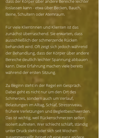
dass der Körper über andere Bereiche leichter 
loslassen kann - etwa über Becken, Bauch, 
Beine, Schultern oder Atemraum.
Für viele Klientinnen und Klienten ist das 
zunächst überraschend. Sie erwarten, dass 
ausschließlich der schmerzende Rücken 
behandelt wird. Oft zeigt sich jedoch während 
der Behandlung, dass der Körper über andere 
Bereiche deutlich leichter Spannung abbauen 
kann. Diese Erfahrung machen viele bereits 
während der ersten Sitzung.
Zu Beginn steht in der Regel ein Gespräch. 
Dabei geht es nicht nur um den Ort des 
Schmerzes, sondern auch um Verlauf, 
Belastungen im Alltag, Schlaf, Stressniveau, 
frühere Verletzungen und Begleitbeschwerden. 
Das ist wichtig, weil Rückenschmerzen selten 
isoliert auftreten. Wer schlecht schläft, ständig 
unter Druck steht oder sich seit Wochen 
zusammenreißt, bringt oft eine ganz andere 