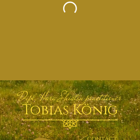
Dipl. Hara Shiatsu practitioner
Tobias König
contact