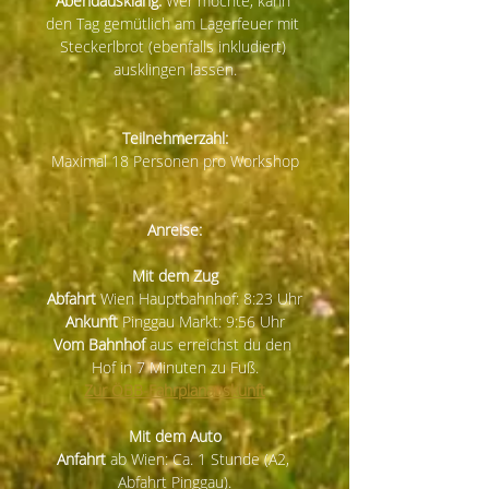
Abendausklang:
 Wer möchte, kann 
den Tag gemütlich am Lagerfeuer mit 
Steckerlbrot (ebenfalls inkludiert) 
ausklingen lassen.
Teilnehmerzahl:
Maximal 18 Personen pro Workshop
Anreise:
Mit dem Zug
Abfahrt 
Wien Hauptbahnhof: 8:23 Uhr
Ankunft
 Pinggau Markt: 9:56 Uhr
Vom Bahnhof
 aus erreichst du den 
Hof in 7 Minuten zu Fuß.
Zur ÖBB-Fahrplanauskunft
Mit dem Auto
Anfahrt 
ab Wien: Ca. 1 Stunde (A2, 
Abfahrt Pinggau).