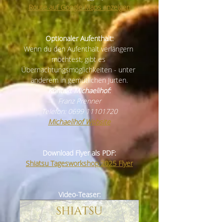
Route auf Google Maps anzeigen
Optionaler Aufenthalt:
Wenn du den Aufenthalt verlängern 
möchtest, gibt es 
Übernachtungsmöglichkeiten - unter 
anderem in gemütlichen Jurten.
Kontakt Michaelihof:
Franz Prenner
Telefon: 0699 11101720
Michaelihof Website
Download Flyer als PDF:
Shiatsu Tagesworkshop 2025 Flyer
Video-Teaser: