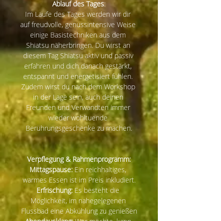
Ablauf des Tages
:
Im Laufe des Tages werden wir dir 
auf freudvolle, genussintensive Weise 
einige Basistechniken aus dem 
Shiatsu näherbringen. Du wirst an 
diesem Tag Shiatsu aktiv und passiv 
erfahren und dich danach gestärkt, 
entspannt und energetisiert fühlen. 
Zudem wirst du nach dem Workshop 
in der Lage sein, auch deinen 
Freunden und Verwandten immer 
wieder wohltuende 
Berührungsgeschenke zu machen.
Verpflegung & Rahmenprogramm:
Mittagspause:
 Ein reichhaltiges, 
warmes Essen ist im Preis inkludiert.
Erfrischung:
 Es besteht die 
Möglichkeit, im nahegelegenen 
Flussbad eine Abkühlung zu genießen