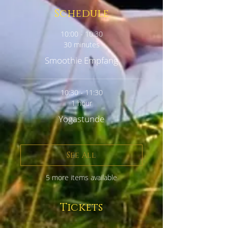
Schedule
10:00 - 10:30
30 minutes
Smoothie Empfang
10:30 - 11:30
1 hour
Yogastunde
See All
5 more items available
Tickets