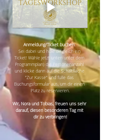
Anmeldung/Ticket buchen: 
Sei dabei und hole dir gleich ein 
Ticket! Wähle jetzt unten unter dem 
Programmplan) die Personenanzahl 
und klicke dann auf die Schaltfläche 
"Zur Kasse" und fülle das 
Buchungsformular aus, um dir einen 
Platz zu reservieren.
Wir, Nora und Tobias, freuen uns sehr 
darauf, diesen besonderen Tag mit 
dir zu verbringen!