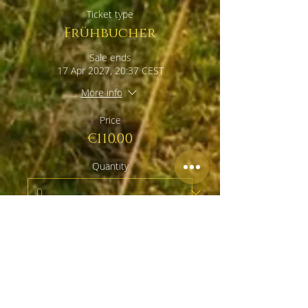
Ticket type
Frühbucher
Sale ends
17 Apr 2027, 20:37 CEST
More info
Price
€110.00
Quantity
Total
€0.00
Checkout