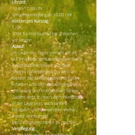
Uhrzeit:
10:30-17:30 Uhr,
Smoothieempfang ab 10:00 Uhr
Kosten pro Kurstag:
125€,
105€ für Frühbucher bis 2 Wochen 
vor Beginn.
Ablauf:
Im Laufe des Tages werden wir dir 
auf freudvolle, genussintensive Weise 
einige Basistechniken aus dem 
Shiatsu näherbringen. Du wirst an 
diesem Tag Shiatsu aktiv und passiv 
erfahren und dich danach gestärkt, 
entspannt und energetisiert fühlen. 
Zudem wirst du nach dem Workshop 
in der Lage sein, auch deinen 
Freunden und Verwandten immer 
wieder wohltuende 
Berührungsgeschenke zu machen.
Verpflegung:
In der Mittagspause wird dir ein 