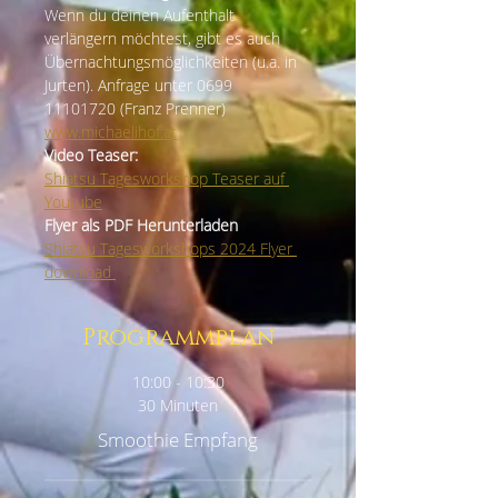
Wenn du deinen Aufenthalt 
verlängern möchtest, gibt es auch 
Übernachtungsmöglichkeiten (u.a. in 
Jurten). Anfrage unter 0699 
11101720 (Franz Prenner) 
www.michaelihof.at
Video Teaser:
Shiatsu Tagesworkshop Teaser auf 
Youtube
Flyer als PDF Herunterladen
Shiatsu Tagesworkshops 2024 Flyer 
download 
Programmplan
10:00 - 10:30
30 Minuten
Smoothie Empfang