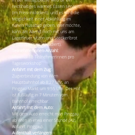
reichhaltiges warmes Essen serviert 
(im Preis inkludiert), und es wird die 
Möglichkeit einer Abkühlung im 
nahen Flussbad geben. Wer möchte, 
kann am Abend noch mit uns am 
Lagerfeuer sitzen und Steckerlbrot 
grillen (im Preis inkludiert).
TeilnehmerInnen-Anzahl:
Maximal 18 TeilnehmerInnen pro 
Tagesworkshop
Anfahrt mit dem Zug:
Zugverbindung von Wien 
Hauptbahnhof ab 8:27 Uhr, an 
Pinggau Markt um 9:55 Uhr. Der Hof 
ist fußläufig in 7 Minuten vom 
Bahnhof erreichbar.
Anfahrt mit dem Auto:
Mit dem Auto erreicht man Pinggau 
ab Wien in etwa einer Stunde (A2, 
Abfahrt Pinggau).
Aufenthalt verlängern: