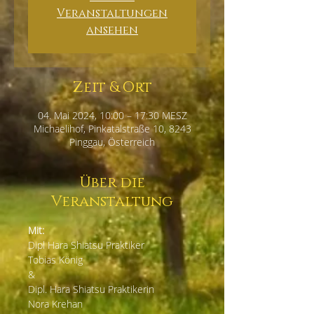
Veranstaltungen
ansehen
Zeit & Ort
04. Mai 2024, 10:00 – 17:30 MESZ
Michaelihof, Pinkatalstraße 10, 8243
Pinggau, Österreich
Über die
Veranstaltung
Mit:
Dipl Hara Shiatsu Praktiker
Tobias König
&
Dipl. Hara Shiatsu Praktikerin
Nora Krehan