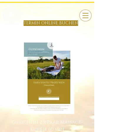
HARA SHIATSU PRAXIS WIEN
TOBIAS KÖNIG
B
TERMIN ONLINE BUCHEN
Gutschein 2 x Paar Massage-
Kurs je 60 min