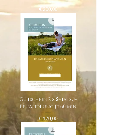
Preis
€ 200,00
Gutschein 2 x Shiatsu-
Behandlung je 60 min
Preis
€ 170,00