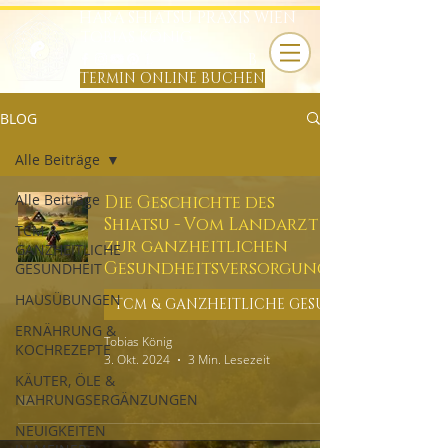
HARA SHIATSU PRAXIS WIEN
TOBIAS KÖNIG
B
TERMIN ONLINE BUCHEN
BLOG
Alle Beiträge
Alle Beiträge
Die Geschichte des
Shiatsu - Vom Landarzt
TCM &
zur ganzheitlichen
GANZHEITLICHE
Gesundheitsversorgung
GESUNDHEIT
HAUSÜBUNGEN
ERNÄHRUNG &
Tobias König
KOCHREZEPTE
3. Okt. 2024
3 Min. Lesezeit
KÄUTER, ÖLE &
NAHRUNGSERGÄNZUNGEN
NEUIGKEITEN