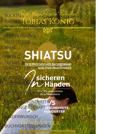
IN MEINER
PRAXIS
Dipl. Hara Shiatsu Praktiker
RÜCKEN-,
Tobias König
NACKEN-,
SCHULTERSCHMERZEN
ENTSPANNUNG,
MEDITATION,
ATEM
ERFOLG,
FREUDE &
SPIRITUELLES
BUNOUT &
ERSCHÖPUNG
MÄNNERGESUNDHEIT
FRAUENGESUNDHEIT&
SCHWANGERSCHAFT
KINDERWUNSCH
Newsletter
BUCHVORSTELLUNGEN