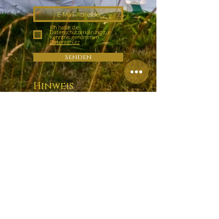
Ich habe die
Datenschutzerklärung zur
Kenntnis genommen.
Datenschutz
Senden
Hinweis
Ich möchte nicht den Anschein
erwecken, Shiatsu könne einen
Arztbesuch ersetzen. Shiatsu
kann bei der Lösung von
Blockaden helfen und dich
persönlich weiterbringen.
Kontakt
Hara Shiatsu Praxis Wien
Tobias König
Czerninplatz 4/4
1020 Wien
+43 (0) 69918181965