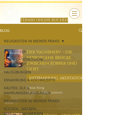
HARA SHIATSU PRAXIS WIEN
TOBIAS KÖNIG
B
TERMIN ONLINE BUCHEN
BLOG
NEUIGKEITEN IN MEINER PRAXIS
Alle Beiträge
Der Vagusnerv – die
verborgene Brücke
TCM & GANZHEITLICHE
zwischen Körper und
GESUNDHEIT
Geist
HAUSÜBUNGEN
ERNÄHRUNG & KOCHREZEPTE
KÄUTER, ÖLE &
Tobias König
19. Jan.
4 Min. Lesezeit
NAHRUNGSERGÄNZUNGEN
NEUIGKEITEN IN MEINER PRAXIS
RÜCKEN-, NACKEN-,
SCHULTERSCHMERZEN