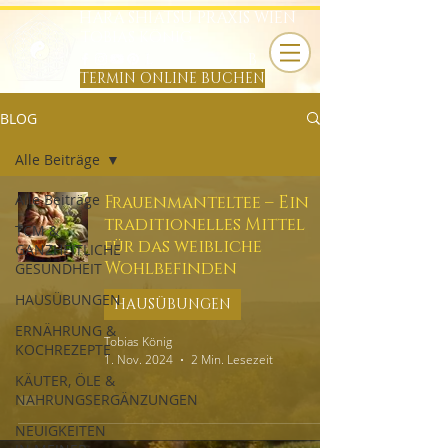
HARA SHIATSU PRAXIS WIEN
TOBIAS KÖNIG
B
TERMIN ONLINE BUCHEN
BLOG
Alle Beiträge
Alle Beiträge
Frauenmanteltee – Ein
traditionelles Mittel
TCM &
für das weibliche
GANZHEITLICHE
Wohlbefinden
GESUNDHEIT
HAUSÜBUNGEN
HAUSÜBUNGEN
ERNÄHRUNG &
Tobias König
KOCHREZEPTE
1. Nov. 2024
2 Min. Lesezeit
KÄUTER, ÖLE &
NAHRUNGSERGÄNZUNGEN
NEUIGKEITEN