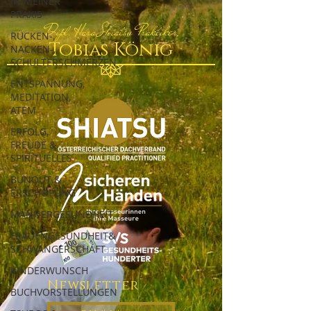
IN MEINER
PRAXIS
Dipl. Hara Shiatsu Praktiker
RÜCKEN-,
Tobias König
NACKEN-,
SCHULTERSCHMERZEN
ENTSPANNUNG,
MEDITATION,
ATEM
ERFOLG,
FREUDE &
SPIRITUELLES
BUNOUT &
ERSCHÖPUNG
MÄNNERGESUNDHEIT
FRAUENGESUNDHEIT&
SCHWANGERSCHAFT
KINDERWUNSCH
Newsletter
BUCHVORSTELLUNGEN