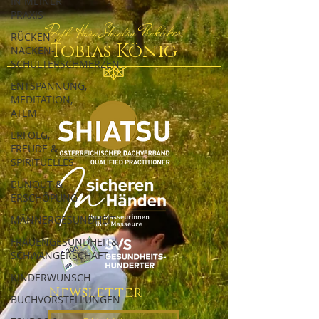
IN MEINER
PRAXIS
Dipl. Hara Shiatsu Praktiker
RÜCKEN-,
Tobias König
NACKEN-,
SCHULTERSCHMERZEN
ENTSPANNUNG,
MEDITATION,
ATEM
ERFOLG,
FREUDE &
SPIRITUELLES
BUNOUT &
ERSCHÖPUNG
MÄNNERGESUNDHEIT
FRAUENGESUNDHEIT&
SCHWANGERSCHAFT
KINDERWUNSCH
Newsletter
BUCHVORSTELLUNGEN