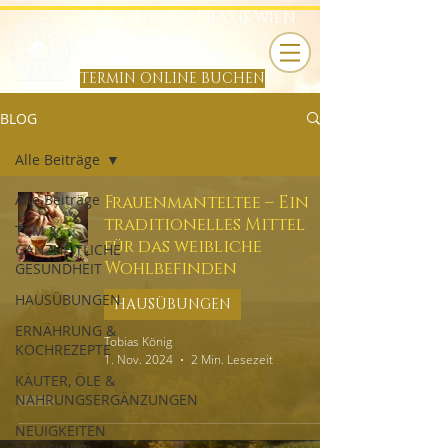
HARA SHIATSU PRAXIS WIEN
TOBIAS KÖNIG
B
TERMIN ONLINE BUCHEN
BLOG
Alle Beiträge
Alle Beiträge
Frauenmanteltee – Ein
traditionelles Mittel
TCM &
für das weibliche
GANZHEITLICHE
Wohlbefinden
GESUNDHEIT
HAUSÜBUNGEN
HAUSÜBUNGEN
ERNÄHRUNG &
Tobias König
KOCHREZEPTE
1. Nov. 2024
2 Min. Lesezeit
KÄUTER, ÖLE &
NAHRUNGSERGÄNZUNGEN
NEUIGKEITEN