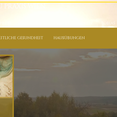
U PRAXIS WIEN
PREISE
GUTSCHEINE
EVENTS
FIRMEN
TOBIAS
ITLICHE GESUNDHEIT
HAUSÜBUNGEN
E
KÄUTER, ÖLE & NAHRUNGSERGÄNZUNGEN
XIS
RÜCKEN-, NACKEN-, SCHULTERSCHMERZEN
, ATEM
ERFOLG, FREUDE & SPIRITUELLES