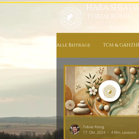
HARA SHIATS
TOBIAS KÖNIG
INFO
SHIATSU
Alle Beiträge
TCM & GANZHE
ERNÄHRUNG & KOCHREZEPT
NEUIGKEITEN IN MEINER PRA
ENTSPANNUNG, MEDITATION
Tobias König
17. Okt. 2024
4 Min. Lesezeit