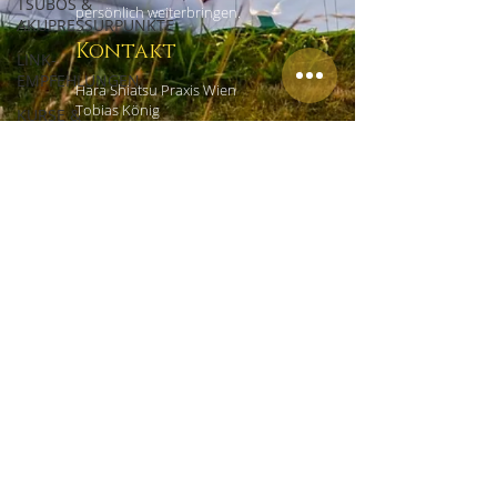
TSUBOS &
persönlich weiterbringen.
AKUPRESSURPUNKTE
Kontakt
LINK-
EMPFEHLUNGEN
Hara Shiatsu Praxis Wien
Tobias König
KURSE &
Czerninplatz 4/4
WORKSHOPS
1020 Wien
ERFAHRUNGSBERICHTE
+43 (0) 69918181965
office@shiatsu-praxis-wien.at
Links
HOME
EMPFEHLUNGEN
IMPRESSUM
DATENSCHUTZ
AGB
KONTAKT