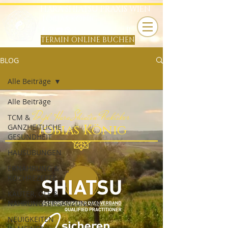
HARA SHIATSU PRAXIS WIEN
TOBIAS KÖNIG
B
TERMIN ONLINE BUCHEN
BLOG
Alle Beiträge
Alle Beiträge
Dipl. Hara Shiatsu Praktiker
TCM &
Tobias König
GANZHEITLICHE
GESUNDHEIT
HAUSÜBUNGEN
ERNÄHRUNG &
KOCHREZEPTE
KÄUTER, ÖLE &
NAHRUNGSERGÄNZUNGEN
NEUIGKEITEN