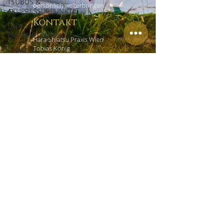
TSUBOS &
persönlich weiterbringen.
AKUPRESSURPUNKTE
Kontakt
LINK-
EMPFEHLUNGEN
Hara Shiatsu Praxis Wien
Tobias König
KURSE &
Czerninplatz 4/4
WORKSHOPS
1020 Wien
ERFAHRUNGSBERICHTE
+43 (0) 69918181965
office@shiatsu-praxis-wien.at
Links
HOME
EMPFEHLUNGEN
IMPRESSUM
DATENSCHUTZ
AGB
KONTAKT