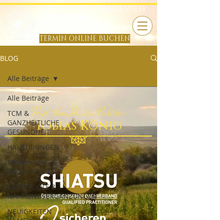
HARA SHIATSU PRAXIS WIEN
TOBIAS KÖNIG
B
TERMIN ONLINE BUCHEN
BLOG
Alle Beiträge
Alle Beiträge
Dipl. Hara Shiatsu Praktiker
TCM &
Tobias König
GANZHEITLICHE
GESUNDHEIT
HAUSÜBUNGEN
ERNÄHRUNG &
KOCHREZEPTE
KÄUTER, ÖLE &
NAHRUNGSERGÄNZUNGEN
NEUIGKEITEN