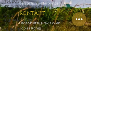
TSUBOS &
persönlich weiterbringen.
AKUPRESSURPUNKTE
Kontakt
LINK-
EMPFEHLUNGEN
Hara Shiatsu Praxis Wien
Tobias König
KURSE &
Czerninplatz 4/4
WORKSHOPS
1020 Wien
ERFAHRUNGSBERICHTE
+43 (0) 69918181965
office@shiatsu-praxis-wien.at
Links
HOME
EMPFEHLUNGEN
IMPRESSUM
DATENSCHUTZ
AGB
KONTAKT