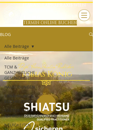
HARA SHIATSU PRAXIS WIEN
TOBIAS KÖNIG
B
TERMIN ONLINE BUCHEN
BLOG
Alle Beiträge
Alle Beiträge
Dipl. Hara Shiatsu Praktiker
TCM &
Tobias König
GANZHEITLICHE
GESUNDHEIT
HAUSÜBUNGEN
ERNÄHRUNG &
KOCHREZEPTE
KÄUTER, ÖLE &
NAHRUNGSERGÄNZUNGEN
NEUIGKEITEN