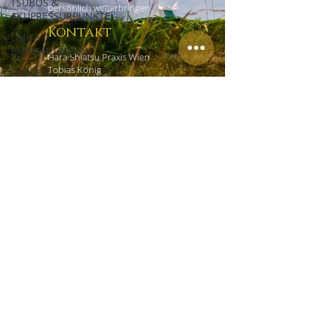
TSUBOS &
persönlich weiterbringen.
AKUPRESSURPUNKTE
Kontakt
LINK-
EMPFEHLUNGEN
Hara Shiatsu Praxis Wien
Tobias König
KURSE &
Czerninplatz 4/4
WORKSHOPS
1020 Wien
ERFAHRUNGSBERICHTE
+43 (0) 69918181965
office@shiatsu-praxis-wien.at
Links
HOME
EMPFEHLUNGEN
IMPRESSUM
DATENSCHUTZ
AGB
KONTAKT