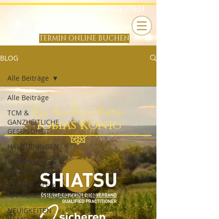
HARA SHIATSU PRAXIS WIEN
TOBIAS KÖNIG
B
TERMIN ONLINE BUCHEN
BLOG
Alle Beiträge
Alle Beiträge
Dipl. Hara Shiatsu Praktiker
TCM &
Tobias König
GANZHEITLICHE
GESUNDHEIT
HAUSÜBUNGEN
ERNÄHRUNG &
KOCHREZEPTE
KÄUTER, ÖLE &
NAHRUNGSERGÄNZUNGEN
NEUIGKEITEN