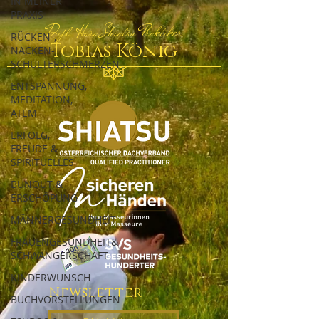
IN MEINER
PRAXIS
Dipl. Hara Shiatsu Praktiker
RÜCKEN-,
Tobias König
NACKEN-,
SCHULTERSCHMERZEN
ENTSPANNUNG,
MEDITATION,
ATEM
ERFOLG,
FREUDE &
SPIRITUELLES
BUNOUT &
ERSCHÖPUNG
MÄNNERGESUNDHEIT
FRAUENGESUNDHEIT&
SCHWANGERSCHAFT
KINDERWUNSCH
Newsletter
BUCHVORSTELLUNGEN