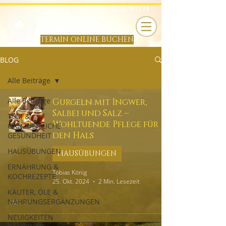
HARA SHIATSU PRAXIS WIEN
TOBIAS KÖNIG
B
TERMIN ONLINE BUCHEN
BLOG
Alle Beiträge
Alle Beiträge
Gurgeln mit Ingwer,
Salbei und Salz –
TCM &
Wohltuende Pflege für
GANZHEITLICHE
den Hals
GESUNDHEIT
HAUSÜBUNGEN
HAUSÜBUNGEN
ERNÄHRUNG &
Tobias König
KOCHREZEPTE
25. Okt. 2024
2 Min. Lesezeit
KÄUTER, ÖLE &
NAHRUNGSERGÄNZUNGEN
NEUIGKEITEN