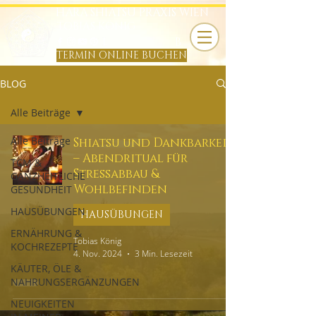
HARA SHIATSU PRAXIS WIEN
TOBIAS KÖNIG
B
TERMIN ONLINE BUCHEN
BLOG
Alle Beiträge
Alle Beiträge
Shiatsu und Dankbarkeit
– Abendritual für
TCM &
Stressabbau &
GANZHEITLICHE
Wohlbefinden
GESUNDHEIT
HAUSÜBUNGEN
HAUSÜBUNGEN
ERNÄHRUNG &
Tobias König
KOCHREZEPTE
4. Nov. 2024
3 Min. Lesezeit
KÄUTER, ÖLE &
NAHRUNGSERGÄNZUNGEN
NEUIGKEITEN