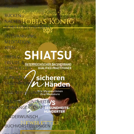
IN MEINER
PRAXIS
Dipl. Hara Shiatsu Praktiker
RÜCKEN-,
Tobias König
NACKEN-,
SCHULTERSCHMERZEN
ENTSPANNUNG,
MEDITATION,
ATEM
ERFOLG,
FREUDE &
SPIRITUELLES
BUNOUT &
ERSCHÖPUNG
MÄNNERGESUNDHEIT
FRAUENGESUNDHEIT&
SCHWANGERSCHAFT
KINDERWUNSCH
Newsletter
BUCHVORSTELLUNGEN