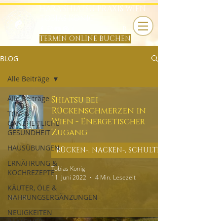
HARA SHIATSU PRAXIS WIEN
TOBIAS KÖNIG
B
TERMIN ONLINE BUCHEN
BLOG
Alle Beiträge
Alle Beiträge
Shiatsu bei
Rückenschmerzen in
TCM &
Wien - Energetischer
GANZHEITLICHE
Zugang
GESUNDHEIT
HAUSÜBUNGEN
ERNÄHRUNG &
Tobias König
KOCHREZEPTE
11. Juni 2022
4 Min. Lesezeit
KÄUTER, ÖLE &
NAHRUNGSERGÄNZUNGEN
NEUIGKEITEN