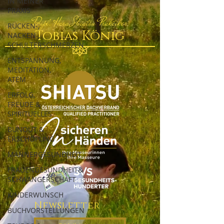
IN MEINER
PRAXIS
Dipl. Hara Shiatsu Praktiker
RÜCKEN-,
Tobias König
NACKEN-,
SCHULTERSCHMERZEN
ENTSPANNUNG,
MEDITATION,
ATEM
ERFOLG,
FREUDE &
SPIRITUELLES
BUNOUT &
ERSCHÖPUNG
MÄNNERGESUNDHEIT
FRAUENGESUNDHEIT&
SCHWANGERSCHAFT
KINDERWUNSCH
Newsletter
BUCHVORSTELLUNGEN