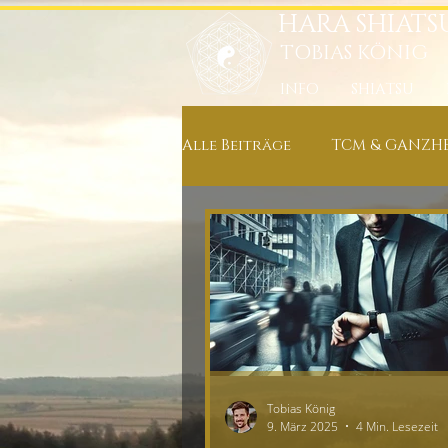
HARA SHIATS
TOBIAS KÖNIG
INFO
SHIATSU
Alle Beiträge
TCM & GANZHE
ERNÄHRUNG & KOCHREZEPT
NEUIGKEITEN IN MEINER PRA
ENTSPANNUNG, MEDITATION
Tobias König
9. März 2025
4 Min. Lesezeit