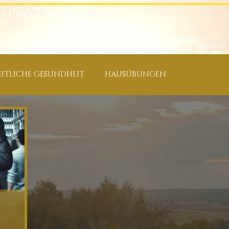
U PRAXIS WIEN
PREISE
GUTSCHEINE
EVENTS
FIRMEN
TOBIAS
ITLICHE GESUNDHEIT
HAUSÜBUNGEN
E
KÄUTER, ÖLE & NAHRUNGSERGÄNZUNGEN
XIS
RÜCKEN-, NACKEN-, SCHULTERSCHMERZEN
, ATEM
ERFOLG, FREUDE & SPIRITUELLES