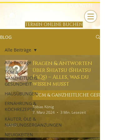
HARA SHIATSU PRAXIS WIEN
TOBIAS KÖNIG
B
TERMIN ONLINE BUCHEN
BLOG
Alle Beiträge
Alle Beiträge
Fragen & Antworten
über Shiatsu (Shiatsu
TCM &
FAQs) – Alles, was du
GANZHEITLICHE
wissen musst
GESUNDHEIT
HAUSÜBUNGEN
ERNÄHRUNG &
Tobias König
KOCHREZEPTE
7. März 2024
3 Min. Lesezeit
KÄUTER, ÖLE &
NAHRUNGSERGÄNZUNGEN
NEUIGKEITEN