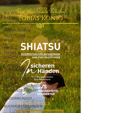
IN MEINER
PRAXIS
Dipl. Hara Shiatsu Praktiker
RÜCKEN-,
Tobias König
NACKEN-,
SCHULTERSCHMERZEN
ENTSPANNUNG,
MEDITATION,
ATEM
ERFOLG,
FREUDE &
SPIRITUELLES
BUNOUT &
ERSCHÖPUNG
MÄNNERGESUNDHEIT
FRAUENGESUNDHEIT&
SCHWANGERSCHAFT
KINDERWUNSCH
Newsletter
BUCHVORSTELLUNGEN