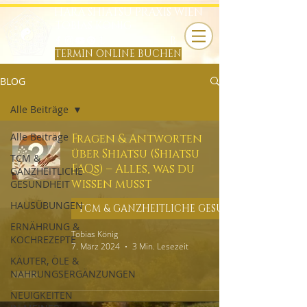
HARA SHIATSU PRAXIS WIEN
TOBIAS KÖNIG
B
TERMIN ONLINE BUCHEN
BLOG
Alle Beiträge
Alle Beiträge
Fragen & Antworten
über Shiatsu (Shiatsu
TCM &
FAQs) – Alles, was du
GANZHEITLICHE
wissen musst
GESUNDHEIT
HAUSÜBUNGEN
ERNÄHRUNG &
Tobias König
KOCHREZEPTE
7. März 2024
3 Min. Lesezeit
KÄUTER, ÖLE &
NAHRUNGSERGÄNZUNGEN
NEUIGKEITEN