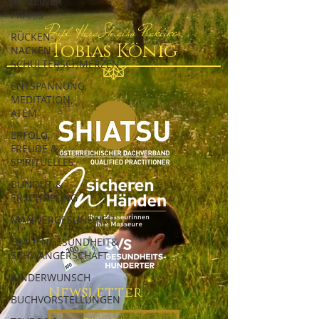
IN MEINER
PRAXIS
Dipl. Hara Shiatsu Praktiker
RÜCKEN-,
Tobias König
NACKEN-,
SCHULTERSCHMERZEN
ENTSPANNUNG,
MEDITATION,
ATEM
ERFOLG,
FREUDE &
SPIRITUELLES
BUNOUT &
ERSCHÖPUNG
MÄNNERGESUNDHEIT
FRAUENGESUNDHEIT&
SCHWANGERSCHAFT
KINDERWUNSCH
Newsletter
BUCHVORSTELLUNGEN