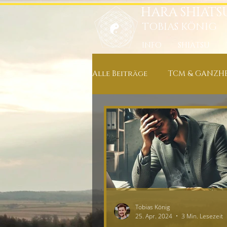
HARA SHIATS
TOBIAS KÖNIG
INFO
SHIATSU
Alle Beiträge
TCM & GANZHE
ERNÄHRUNG & KOCHREZEPT
NEUIGKEITEN IN MEINER PRA
ENTSPANNUNG, MEDITATION
Tobias König
25. Apr. 2024
3 Min. Lesezeit