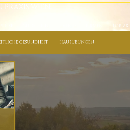
U PRAXIS WIEN
PREISE
GUTSCHEINE
EVENTS
FIRMEN
TOBIAS
ITLICHE GESUNDHEIT
HAUSÜBUNGEN
E
KÄUTER, ÖLE & NAHRUNGSERGÄNZUNGEN
XIS
RÜCKEN-, NACKEN-, SCHULTERSCHMERZEN
, ATEM
ERFOLG, FREUDE & SPIRITUELLES