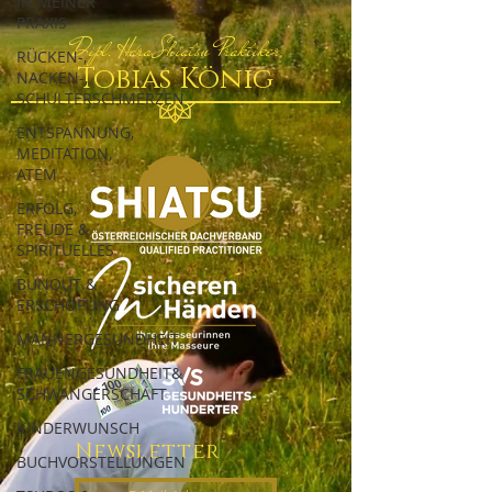
IN MEINER
PRAXIS
Dipl. Hara Shiatsu Praktiker
RÜCKEN-,
Tobias König
NACKEN-,
SCHULTERSCHMERZEN
ENTSPANNUNG,
MEDITATION,
ATEM
ERFOLG,
FREUDE &
SPIRITUELLES
BUNOUT &
ERSCHÖPUNG
MÄNNERGESUNDHEIT
FRAUENGESUNDHEIT&
SCHWANGERSCHAFT
KINDERWUNSCH
Newsletter
BUCHVORSTELLUNGEN