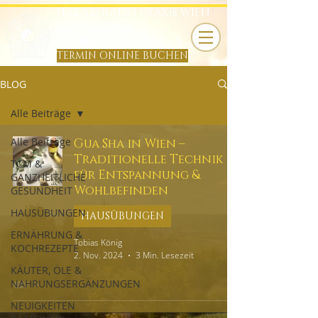
HARA SHIATSU PRAXIS WIEN
TOBIAS KÖNIG
B
TERMIN ONLINE BUCHEN
BLOG
Alle Beiträge
Alle Beiträge
Gua Sha in Wien –
Traditionelle Technik
TCM &
für Entspannung &
GANZHEITLICHE
Wohlbefinden
GESUNDHEIT
HAUSÜBUNGEN
HAUSÜBUNGEN
ERNÄHRUNG &
Tobias König
KOCHREZEPTE
2. Nov. 2024
3 Min. Lesezeit
KÄUTER, ÖLE &
NAHRUNGSERGÄNZUNGEN
NEUIGKEITEN