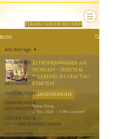
HARA SHIATSU PRAXIS WIEN
TOBIAS KÖNIG
B
TERMIN ONLINE BUCHEN
BLOG
Alle Beiträge
Alle Beiträge
Zitronenwasser am
Morgen – Frisch &
TCM &
belebend in den Tag
GANZHEITLICHE
starten
GESUNDHEIT
HAUSÜBUNGEN
HAUSÜBUNGEN
ERNÄHRUNG &
Tobias König
KOCHREZEPTE
2. Nov. 2024
3 Min. Lesezeit
KÄUTER, ÖLE &
NAHRUNGSERGÄNZUNGEN
NEUIGKEITEN