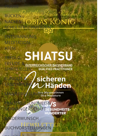
IN MEINER
PRAXIS
Dipl. Hara Shiatsu Praktiker
RÜCKEN-,
Tobias König
NACKEN-,
SCHULTERSCHMERZEN
ENTSPANNUNG,
MEDITATION,
ATEM
ERFOLG,
FREUDE &
SPIRITUELLES
BUNOUT &
ERSCHÖPUNG
MÄNNERGESUNDHEIT
FRAUENGESUNDHEIT&
SCHWANGERSCHAFT
KINDERWUNSCH
Newsletter
BUCHVORSTELLUNGEN