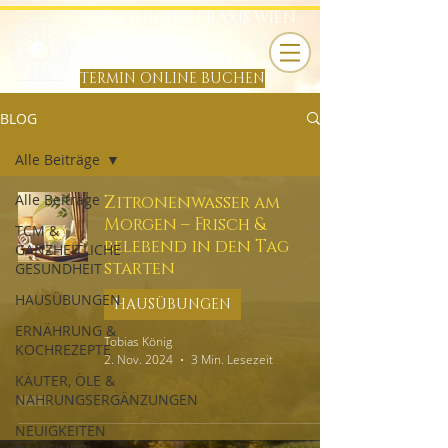
HARA SHIATSU PRAXIS WIEN
TOBIAS KÖNIG
B
TERMIN ONLINE BUCHEN
BLOG
Alle Beiträge
Alle Beiträge
Zitronenwasser am
Morgen – Frisch &
TCM &
belebend in den Tag
GANZHEITLICHE
starten
GESUNDHEIT
HAUSÜBUNGEN
HAUSÜBUNGEN
ERNÄHRUNG &
Tobias König
KOCHREZEPTE
2. Nov. 2024
3 Min. Lesezeit
KÄUTER, ÖLE &
NAHRUNGSERGÄNZUNGEN
NEUIGKEITEN