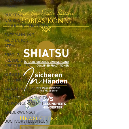
IN MEINER
PRAXIS
Dipl. Hara Shiatsu Praktiker
RÜCKEN-,
Tobias König
NACKEN-,
SCHULTERSCHMERZEN
ENTSPANNUNG,
MEDITATION,
ATEM
ERFOLG,
FREUDE &
SPIRITUELLES
BUNOUT &
ERSCHÖPUNG
MÄNNERGESUNDHEIT
FRAUENGESUNDHEIT&
SCHWANGERSCHAFT
KINDERWUNSCH
Newsletter
BUCHVORSTELLUNGEN