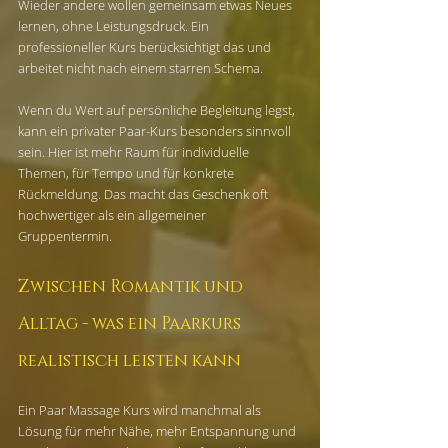
Wieder andere wollen gemeinsam etwas Neues 
lernen, ohne Leistungsdruck. Ein 
professioneller Kurs berücksichtigt das und 
arbeitet nicht nach einem starren Schema.
Wenn du Wert auf persönliche Begleitung legst, 
kann ein privater Paar-Kurs besonders sinnvoll 
sein. Hier ist mehr Raum für individuelle 
Themen, für Tempo und für konkrete 
Rückmeldung. Das macht das Geschenk oft 
hochwertiger als ein allgemeiner 
Gruppentermin.
Zwischen Romantik und 
Alltag - was ein Paarkurs 
realistisch leisten kann
Ein Paar Massage Kurs wird manchmal als 
Lösung für mehr Nähe, mehr Entspannung und 