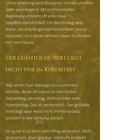
Ohne Anleitung wird Massieren schnell unsicher 
oder anstrengend. Mit professioneller 
Begleitung entsteht oft eine neue 
Selbstverständlichkeit. Die Berührung wird 
klarer, die empfangende Person kann besser 
loslassen, und beide nehmen etwas Konkretes 
mit nach Hause.
Der eigentliche Wert liegt 
nicht nur im Kurs selbst
Wer einen Paar Massage Kurs schenken 
möchte, denkt oft zuerst an den Anlass - 
Geburtstag, Jahrestag, Weihnachten oder 
Valentinstag. Das ist verständlich. Der größere 
Wert liegt aber meist nicht im Feieranlass, 
sondern in der Wirkung danach.
Ein guter Kurs kann den Alltag verändern. Nicht 
dramatisch, aber spürbar. Vielleicht entsteht 