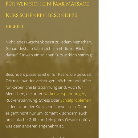
Für wen sich ein Paar Massage 
Kurs schenken besonders 
eignet
Nicht jedes Geschenk passt zu jedem Menschen. 
Genau deshalb lohnt sich ein ehrlicher Blick 
darauf, für wen ein solcher Kurs wirklich stimmig 
ist.
Besonders passend ist er für Paare, die bewusst 
Zeit miteinander verbringen möchten und offen 
für körperliche Entspannung sind. Auch für 
Menschen, die unter 
Nackenverspannungen
, 
Rückenspannung, Stress oder 
Schlafproblemen
leiden, kann der Kurs sehr sinnvoll sein. Denn 
es geht nicht nur um Romantik, sondern auch 
um einfache Griffe und ein gutes Gespür dafür, 
was dem anderen angenehm ist.