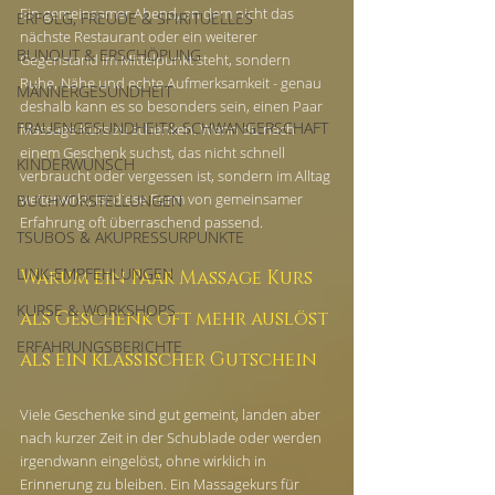
Ein gemeinsamer Abend, an dem nicht das 
ERFOLG, FREUDE & SPIRITUELLES
nächste Restaurant oder ein weiterer 
BUNOUT & ERSCHÖPUNG
Gegenstand im Mittelpunkt steht, sondern 
Ruhe, Nähe und echte Aufmerksamkeit - genau 
MÄNNERGESUNDHEIT
deshalb kann es so besonders sein, einen Paar 
FRAUENGESUNDHEIT& SCHWANGERSCHAFT
Massage Kurs zu schenken. Wenn du nach 
einem Geschenk suchst, das nicht schnell 
KINDERWUNSCH
verbraucht oder vergessen ist, sondern im Alltag 
weiterwirkt, ist diese Form von gemeinsamer 
BUCHVORSTELLUNGEN
Erfahrung oft überraschend passend.
TSUBOS & AKUPRESSURPUNKTE
LINK-EMPFEHLUNGEN
Warum ein Paar Massage Kurs 
KURSE & WORKSHOPS
als Geschenk oft mehr auslöst 
ERFAHRUNGSBERICHTE
als ein klassischer Gutschein
Viele Geschenke sind gut gemeint, landen aber 
nach kurzer Zeit in der Schublade oder werden 
irgendwann eingelöst, ohne wirklich in 
Erinnerung zu bleiben. Ein Massagekurs für 