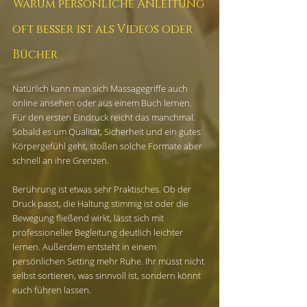
Warum persönliche Anleitung 
oft besser ist als Videos oder 
Bücher
Natürlich kann man sich Massagegriffe auch 
online ansehen oder aus einem Buch lernen. 
Für den ersten Eindruck reicht das manchmal. 
Sobald es um Qualität, Sicherheit und ein gutes 
Körpergefühl geht, stoßen solche Formate aber 
schnell an ihre Grenzen.
Berührung ist etwas sehr Praktisches. Ob der 
Druck passt, die Haltung stimmig ist oder die 
Bewegung fließend wirkt, lässt sich mit 
professioneller Begleitung deutlich leichter 
lernen. Außerdem entsteht in einem 
persönlichen Setting mehr Ruhe. Ihr müsst nicht 
selbst sortieren, was sinnvoll ist, sondern könnt 
euch führen lassen.