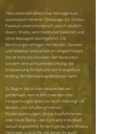
Viele verbinden einen Paar-Massage-Kurs 
automatisch mit einer Ölmassage. Ein Shiatsu-
Paarkurs unterscheidet sich jedoch deutlich 
davon. Shiatsu wird traditionell bekleidet und 
ohne Massageöl durchgeführt. Die 
Berührungen erfolgen mit Händen, Daumen 
und teilweise Unterarmen in ruhigem Tempo. 
Ziel ist nicht das Einreiben der Muskulatur, 
sondern eine achtsame Berührung, die 
Entspannung fördert und den Energiefluss 
entlang der Meridiane unterstützen kann.
Zu Beginn des Kurses besprechen wir 
gemeinsam, welche Beschwerden oder 
Verspannungen jeder von euch mitbringt. Ob 
Nacken- und Schulterschmerzen, 
Rückenspannungen, Stress, Kopfschmerzen 
oder müde Beine – der Kurs wird individuell 
darauf abgestimmt. Ihr lernt genau jene Shiatsu-
Techniken und Griffe, mit denen ihr euch 