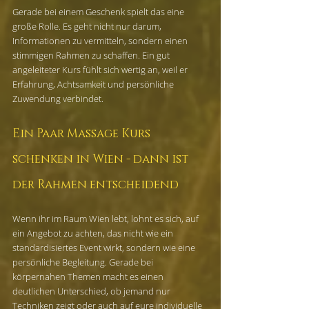
Gerade bei einem Geschenk spielt das eine 
große Rolle. Es geht nicht nur darum, 
Informationen zu vermitteln, sondern einen 
stimmigen Rahmen zu schaffen. Ein gut 
angeleiteter Kurs fühlt sich wertig an, weil er 
Erfahrung, Achtsamkeit und persönliche 
Zuwendung verbindet.
Ein Paar Massage Kurs 
schenken in Wien - dann ist 
der Rahmen entscheidend
Wenn ihr im Raum Wien lebt, lohnt es sich, auf 
ein Angebot zu achten, das nicht wie ein 
standardisiertes Event wirkt, sondern wie eine 
persönliche Begleitung. Gerade bei 
körpernahen Themen macht es einen 
deutlichen Unterschied, ob jemand nur 
Techniken zeigt oder auch auf eure individuelle 