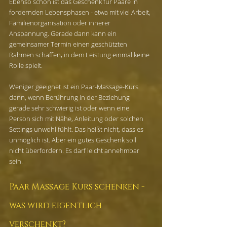
Ebenso schön ist das Geschenk für Paare in 
fordernden Lebensphasen - etwa mit viel Arbeit, 
Familienorganisation oder innerer 
Anspannung. Gerade dann kann ein 
gemeinsamer Termin einen geschützten 
Rahmen schaffen, in dem Leistung einmal keine 
Rolle spielt.
Weniger geeignet ist ein Paar-Massage-Kurs 
dann, wenn Berührung in der Beziehung 
gerade sehr schwierig ist oder wenn eine 
Person sich mit Nähe, Anleitung oder solchen 
Settings unwohl fühlt. Das heißt nicht, dass es 
unmöglich ist. Aber ein gutes Geschenk soll 
nicht überfordern. Es darf leicht annehmbar 
sein.
Paar Massage Kurs schenken - 
was wird eigentlich 
verschenkt?