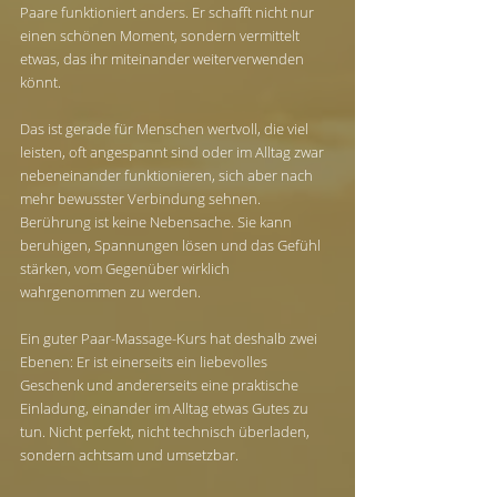
Paare funktioniert anders. Er schafft nicht nur 
einen schönen Moment, sondern vermittelt 
etwas, das ihr miteinander weiterverwenden 
könnt.
Das ist gerade für Menschen wertvoll, die viel 
leisten, oft angespannt sind oder im Alltag zwar 
nebeneinander funktionieren, sich aber nach 
mehr bewusster Verbindung sehnen. 
Berührung ist keine Nebensache. Sie kann 
beruhigen, Spannungen lösen und das Gefühl 
stärken, vom Gegenüber wirklich 
wahrgenommen zu werden.
Ein guter Paar-Massage-Kurs hat deshalb zwei 
Ebenen: Er ist einerseits ein liebevolles 
Geschenk und andererseits eine praktische 
Einladung, einander im Alltag etwas Gutes zu 
tun. Nicht perfekt, nicht technisch überladen, 
sondern achtsam und umsetzbar.