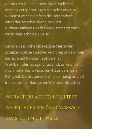
daraus ein kleines Abendritual. Vielleicht 
werden Verspannungen schneller erkannt. 
Vielleicht wächst einfach die Bereitschaft, 
einander zwischendurch bewusst 
Aufmerksamkeit zu schenken, statt erst dann, 
wenn alles schon zu viel ist.
Gerade gesundheitsbewusste Menschen 
schätzen solche Geschenke oft besonders, weil 
sie nicht auf Konsum, sondern auf 
Wohlbefinden ausgerichtet sind. Es wird nicht 
noch mehr Besitz verschenkt, sondern eine 
Fähigkeit. Das ist persönlich, nachhaltig und oft 
intimer als ein klassischer Wellness-Gutschein.
Worauf du achten solltest, 
wenn du einen Paar Massage 
Kurs schenken willst