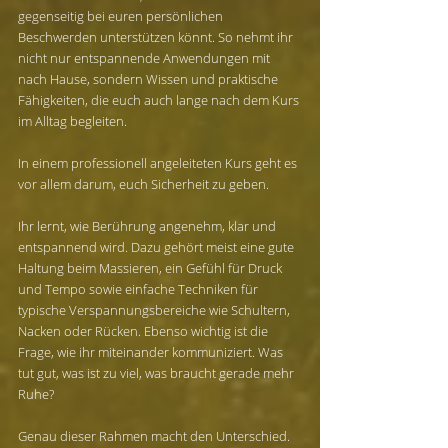
gegenseitig bei euren persönlichen 
Beschwerden unterstützen könnt. So nehmt ihr 
nicht nur entspannende Anwendungen mit 
nach Hause, sondern Wissen und praktische 
Fähigkeiten, die euch auch lange nach dem Kurs 
im Alltag begleiten.
In einem professionell angeleiteten Kurs geht es 
vor allem darum, euch Sicherheit zu geben.
Ihr lernt, wie Berührung angenehm, klar und 
entspannend wird. Dazu gehört meist eine gute 
Haltung beim Massieren, ein Gefühl für Druck 
und Tempo sowie einfache Techniken für 
typische Verspannungsbereiche wie Schultern, 
Nacken oder Rücken. Ebenso wichtig ist die 
Frage, wie ihr miteinander kommuniziert. Was 
tut gut, was ist zu viel, was braucht gerade mehr 
Ruhe?
Genau dieser Rahmen macht den Unterschied. 