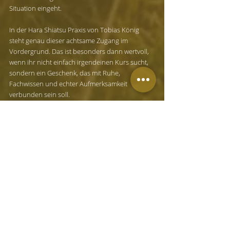
Situation eingeht.
In der Hara Shiatsu Praxis von Tobias König 
steht genau dieser achtsame Zugang im 
Vordergrund. Das ist besonders dann wertvoll, 
wenn ihr nicht einfach irgendeinen Kurs sucht, 
sondern ein Geschenk, das mit Ruhe, 
Fachwissen und echter Aufmerksamkeit 
verbunden sein soll.
Wann dieses Geschenk 
besonders gut passt
Es gibt Anlässe, bei denen ein Paar-Massage-
Kurs fast wie von selbst Sinn ergibt. Vor einer 
stressigen Zeit, nach Monaten hoher Belastung 
oder als bewusste Einladung, wieder mehr Nähe 
in den Alltag zu holen, ist er oft stimmiger als 
große Worte. Auch für Paare, die schon vieles 
haben, ist er eine schöne Alternative zu 