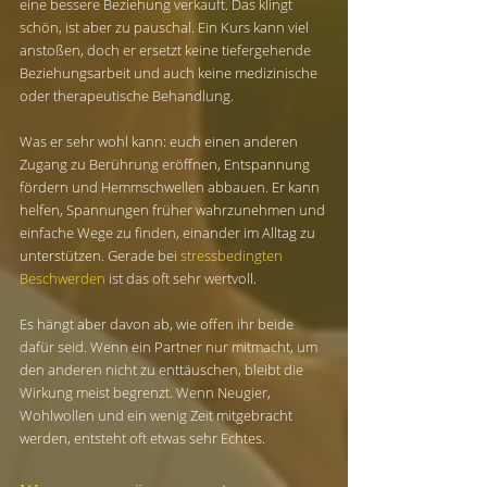
eine bessere Beziehung verkauft. Das klingt 
schön, ist aber zu pauschal. Ein Kurs kann viel 
anstoßen, doch er ersetzt keine tiefergehende 
Beziehungsarbeit und auch keine medizinische 
oder therapeutische Behandlung.
Was er sehr wohl kann: euch einen anderen 
Zugang zu Berührung eröffnen, Entspannung 
fördern und Hemmschwellen abbauen. Er kann 
helfen, Spannungen früher wahrzunehmen und 
einfache Wege zu finden, einander im Alltag zu 
unterstützen. Gerade bei 
stressbedingten 
Beschwerden
 ist das oft sehr wertvoll.
Es hängt aber davon ab, wie offen ihr beide 
dafür seid. Wenn ein Partner nur mitmacht, um 
den anderen nicht zu enttäuschen, bleibt die 
Wirkung meist begrenzt. Wenn Neugier, 
Wohlwollen und ein wenig Zeit mitgebracht 
werden, entsteht oft etwas sehr Echtes.