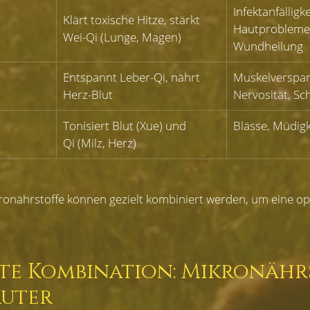
Infektanfälligke
Klärt toxische Hitze, stärkt 
Hautprobleme,
Wei-Qi (Lunge, Magen)
Wundheilung
Entspannt Leber-Qi, nährt 
Muskelverspa
Herz-Blut
Nervosität, Sc
Tonisiert Blut (Xue) und 
Blässe, Müdigk
Qi (Milz, Herz)
onährstoffe können gezielt kombiniert werden, um eine op
kte Kombination: Mikronähr
äuter