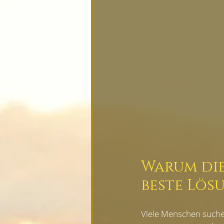
FRAUENGESUNDHEIT& SCHW
TSUBOS & AKUPRESSURPUNKT
ERFAHRUNGSBERICHTE
Warum die
beste Lösu
Viele Menschen suche