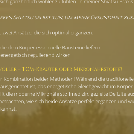
sich ganzheitlich wohler zu fühlen. In meiner Shiatsu-Praxis
eben Shiatsu selbst tun, um meine Gesundheit zus
t zwei Ansätze, die sich optimal ergänzen:
die dem Körper essenzielle Bausteine liefern
 energetisch regulierend wirken
voller – TCM-Kräuter oder Mikronährstoffe?
der Kombination beider Methoden! Während die traditionelle
ausgerichtet ist, das energetische Gleichgewicht im Körper 
ilft die moderne Mikronährstoffmedizin, gezielte Defizite au
trachten, wie sich beide Ansätze perfekt ergänzen und wie 
kannst.