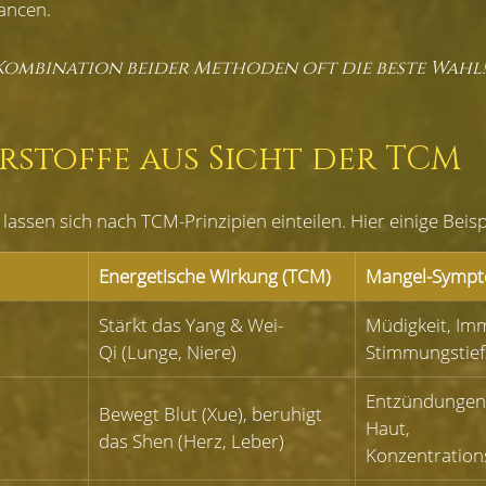
ancen.
 Kombination beider Methoden oft die beste Wahl!
stoffe aus Sicht der TCM
assen sich nach TCM-Prinzipien einteilen. Hier einige Beisp
Energetische Wirkung (TCM)
Mangel-Symp
Stärkt das Yang & Wei-
Müdigkeit, Im
Qi (Lunge, Niere)
Stimmungstief
Entzündungen,
Bewegt Blut (Xue), beruhigt 
Haut, 
das Shen (Herz, Leber)
Konzentratio