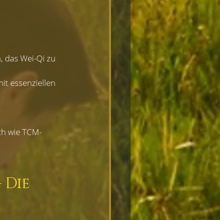
, das Wei-Qi zu 
t essenziellen 
ich wie TCM-
 Die 