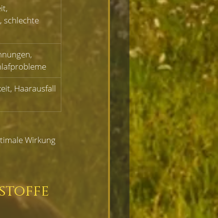
it, 
 schlechte 
nnungen, 
hlafprobleme
eit, Haarausfall
timale Wirkung 
stoffe 