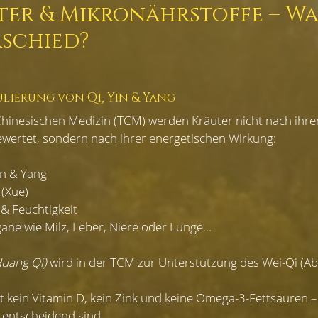
er & Mikronährstoffe – Was
schied?
lierung von Qi, Yin & Yang
 Chinesischen Medizin (TCM) werden Kräuter nicht nach ihr
rtet, sondern nach ihrer energetischen Wirkung:
n & Yang
 (Xue)
& Feuchtigkeit
ne wie Milz, Leber, Niere oder Lunge...
Huang Qi)
 wird in der TCM zur Unterstützung des Wei-Qi (A
ert kein Vitamin D, kein Zink und keine Omega-3-Fettsäuren – 
entscheidend sind.