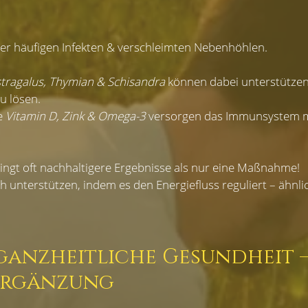
ter häufigen Infekten & verschleimten Nebenhöhlen.
tragalus, Thymian & Schisandra
 können dabei unterstützen
u lösen.
e 
Vitamin D, Zink & Omega-3
 versorgen das Immunsystem mi
ingt oft nachhaltigere Ergebnisse als nur eine Maßnahme!
ch unterstützen, indem es den Energiefluss reguliert – ähnl
 ganzheitliche Gesundheit –
Ergänzung