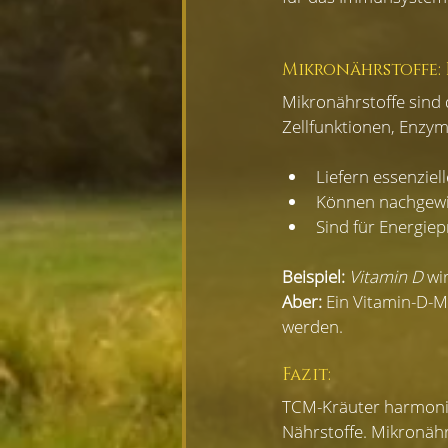
Mikronährstoffe: 
Mikronährstoffe sind 
Zellfunktionen, Enzy
Liefern essenzie
Können nachgewie
Sind für Energie
Beispiel: 
Vitamin D
 wi
Aber: 
Ein Vitamin-D-M
werden.
Fazit:
TCM-Kräuter harmonis
Nährstoffe. Mikronähr