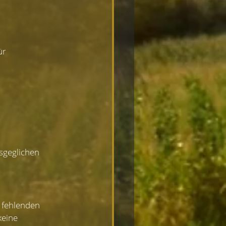
ür 
sgeglichen 
 fehlenden 
keine 