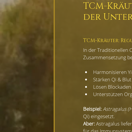
TCM-Kräut
der Unter
TCM-Kräuter: Regu
In der Traditionellen
Zusammensetzung bewe
Harmonisieren Yi
Stärken Qi & Blut
Lösen Blockaden 
Unterstützen Orga
Beispiel:
Astragalus (
Qi) eingesetzt.
Aber:
 Astragalus lief
für das Immunsystem 