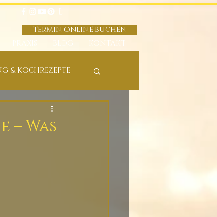
TERMIN ONLINE BUCHEN
PRAXIS
BLOG
KONTAKT
G & KOCHREZEPTE
e – Was
T