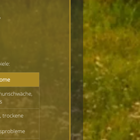
iele:
tome
munschwäche, 
s
 trockene 
nsprobleme