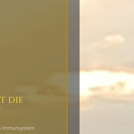
NGEN
t die 
as Immunsystem 