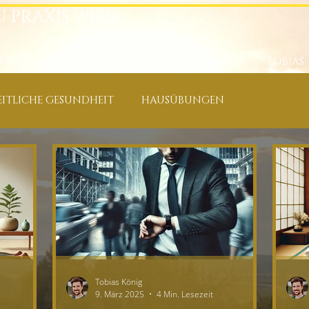
U PRAXIS WIEN
PREISE
GUTSCHEINE
EVENTS
FIRMEN
TOBIAS
ITLICHE GESUNDHEIT
HAUSÜBUNGEN
E
KÄUTER, ÖLE & NAHRUNGSERGÄNZUNGEN
XIS
RÜCKEN-, NACKEN-, SCHULTERSCHMERZEN
, ATEM
ERFOLG, FREUDE & SPIRITUELLES
Tobias König
9. März 2025
4 Min. Lesezeit