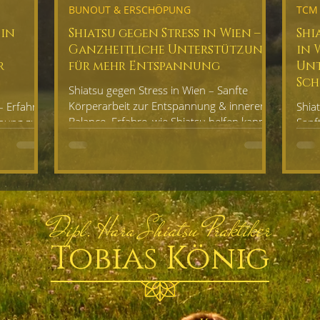
BUNOUT & ERSCHÖPUNG
TCM 
MÄNNERGESUNDHEIT
 in
Shiatsu gegen Stress in Wien –
Shi
Ganzheitliche Unterstützung
in 
r
für mehr Entspannung
Unt
ANGERSCHAFT
KINDERWUNSCH
Sch
Shiatsu gegen Stress in Wien – Sanfte
Körperarbeit zur Entspannung & inneren
– Erfahre,
Shia
Balance. Erfahre, wie Shiatsu helfen kann,
nnung zu
Sanf
SUBOS & AKUPRESSURPUNKTE
Stress loszulassen.
winnen.
& Un
Wohl
RSE & WORKSHOPS
ERFAHRUNGSBERICHTE
Dipl. Hara Shiatsu Praktiker
Tobias König