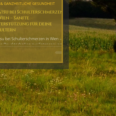
& GANZHEITLICHE GESUNDHEIT
atsu bei Schulterschmerzen
Wien – Sanfte
erstützung für deine
ultern
tsu bei Schulterschmerzen in Wien –
te Drucktechniken zur Entspannung
terstützung für mehr Beweglichkeit &
befinden.