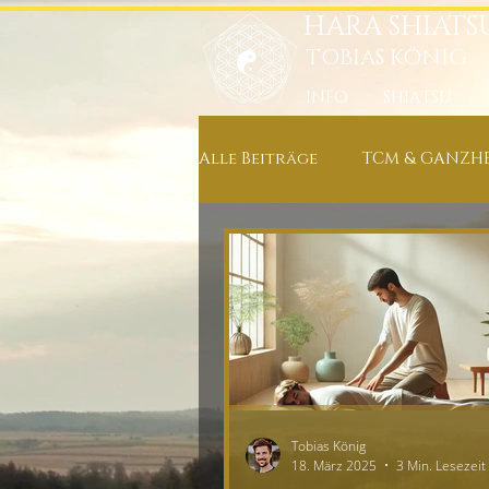
HARA SHIATS
TOBIAS KÖNIG
INFO
SHIATSU
Alle Beiträge
TCM & GANZHE
ERNÄHRUNG & KOCHREZEPT
NEUIGKEITEN IN MEINER PRA
ENTSPANNUNG, MEDITATION
Tobias König
18. März 2025
3 Min. Lesezeit