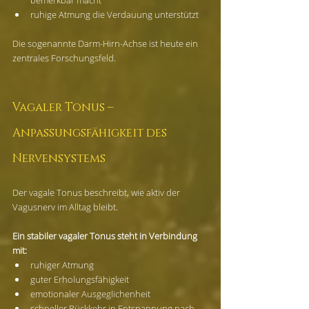
bemerkbar macht
ruhige Atmung die Verdauung unterstützt
Die sogenannte Darm-Hirn-Achse ist heute ein 
zentrales Forschungsfeld.
Vagaler Tonus – 
Anpassungsfähigkeit des 
Nervensystems
Der vagale Tonus beschreibt, wie aktiv der 
Vagusnerv im Alltag bleibt.
Ein stabiler vagaler Tonus steht in Verbindung 
mit:
ruhiger Atmung
guter Erholungsfähigkeit
emotionaler Ausgeglichenheit
schneller Rückkehr in Entspannung nach 