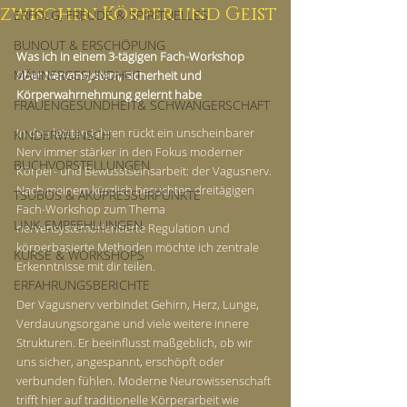
zwischen Körper und Geist
ERFOLG, FREUDE & SPIRITUELLES
BUNOUT & ERSCHÖPUNG
Was ich in einem 3-tägigen Fach-Workshop 
MÄNNERGESUNDHEIT
über Nervensystem, Sicherheit und 
Körperwahrnehmung gelernt habe
FRAUENGESUNDHEIT& SCHWANGERSCHAFT
In den letzten Jahren rückt ein unscheinbarer 
KINDERWUNSCH
Nerv immer stärker in den Fokus moderner 
BUCHVORSTELLUNGEN
Körper- und Bewusstseinsarbeit: der Vagusnerv. 
Nach meinem kürzlich besuchten dreitägigen 
TSUBOS & AKUPRESSURPUNKTE
Fach-Workshop zum Thema 
LINK-EMPFEHLUNGEN
nervensystemorientierte Regulation und 
körperbasierte Methoden möchte ich zentrale 
KURSE & WORKSHOPS
Erkenntnisse mit dir teilen.
ERFAHRUNGSBERICHTE
Der Vagusnerv verbindet Gehirn, Herz, Lunge, 
Verdauungsorgane und viele weitere innere 
Strukturen. Er beeinflusst maßgeblich, ob wir 
uns sicher, angespannt, erschöpft oder 
verbunden fühlen. Moderne Neurowissenschaft 
trifft hier auf traditionelle Körperarbeit wie 