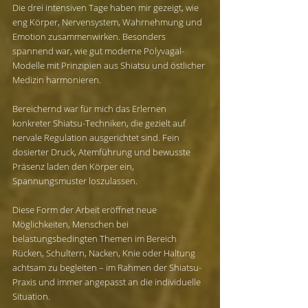
Die drei intensiven Tage haben mir gezeigt, wie 
eng Körper, Nervensystem, Wahrnehmung und 
Emotion zusammenwirken. Besonders 
spannend war, wie gut moderne Polyvagal-
Modelle mit Prinzipien aus Shiatsu und östlicher 
Medizin harmonieren.
Bereichernd war für mich das Erlernen 
konkreter Shiatsu-Techniken, die gezielt auf 
nervale Regulation ausgerichtet sind. Fein 
dosierter Druck, Atemführung und bewusste 
Präsenz laden den Körper ein, 
Spannungsmuster loszulassen.
Diese Form der Arbeit eröffnet neue 
Möglichkeiten, Menschen bei 
belastungsbedingten Themen im Bereich 
Rücken, Schultern, Nacken, Knie oder Haltung 
achtsam zu begleiten – im Rahmen der Shiatsu-
Praxis und immer angepasst an die individuelle 
Situation.