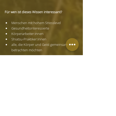
Für wen ist dieses Wissen interessant?
Menschen mit hohem Stresslevel
Gesundheitsinteressierte
Körperarbeiter:innen
Shiatsu-Praktiker:innen
alle, die Körper und Geist gemeinsam 
betrachten möchten
Neugierig geworden?
Gerne begleite ich dich in meiner Shiatsu-Praxis 
in Wien mit achtsamer Körperarbeit zur 
Förderung von Entspannung und 
Wohlbefinden.
Ich freue mich auf dich.
Herzliche Grüße, 