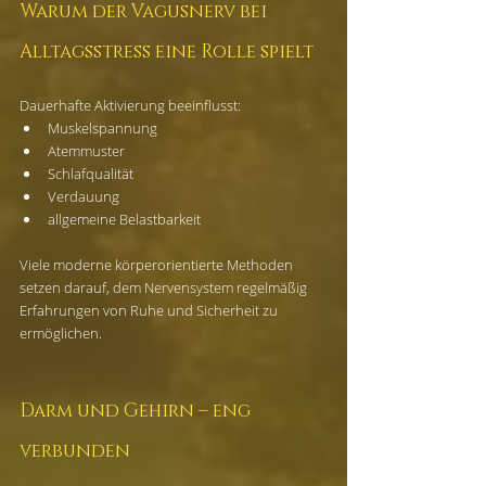
Warum der Vagusnerv bei 
Alltagsstress eine Rolle spielt
Dauerhafte Aktivierung beeinflusst:
Muskelspannung
Atemmuster
Schlafqualität
Verdauung
allgemeine Belastbarkeit
Viele moderne körperorientierte Methoden 
setzen darauf, dem Nervensystem regelmäßig 
Erfahrungen von Ruhe und Sicherheit zu 
ermöglichen.
Darm und Gehirn – eng 
verbunden