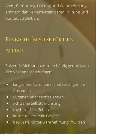
Atem, Berührung, Haltung und Wahrnehmung 
erinnern das Nervensystem daran, in Ruhe und 
Kontakt zu bleiben.
Einfache Impulse für den 
Alltag
Folgende Methoden werden häufig genutzt, um 
den Vagusnerv anzuregen:
langsames Nasenatmen mit verlängertem 
Ausatmen
Summen oder sanftes Tönen
achtsame Selbstberührung
rhythmisches Gehen
kurzer Kältereiz im Gesicht
bewusste Körperwahrnehmung im Sitzen