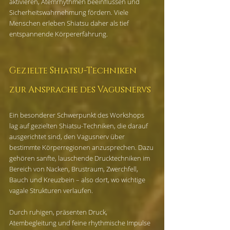
aktivieren, Atemrhythmen beeinflussen und 
Sicherheitswahrnehmung fördern. Viele 
Menschen erleben Shiatsu daher als tief 
entspannende Körpererfahrung.
Gezielte Shiatsu-Techniken 
zur Ansprache des Vagusnervs
Ein besonderer Schwerpunkt des Workshops 
lag auf gezielten Shiatsu-Techniken, die darauf 
ausgerichtet sind, den Vagusnerv über 
bestimmte Körperregionen anzusprechen. Dazu 
gehören sanfte, lauschende Drucktechniken im 
Bereich von Nacken, Brustraum, Zwerchfell, 
Bauch und Kreuzbein – also dort, wo wichtige 
vagale Strukturen verlaufen.
Durch ruhigen, präsenten Druck, 
Atembegleitung und feine rhythmische Impulse 