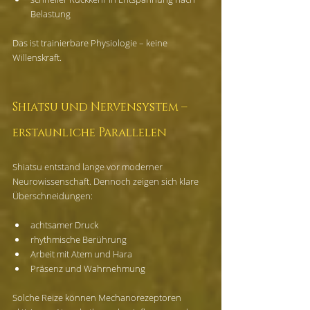
Belastung
Das ist trainierbare Physiologie – keine 
Willenskraft.
Shiatsu und Nervensystem – 
erstaunliche Parallelen
Shiatsu entstand lange vor moderner 
Neurowissenschaft. Dennoch zeigen sich klare 
Überschneidungen:
achtsamer Druck
rhythmische Berührung
Arbeit mit Atem und Hara
Präsenz und Wahrnehmung
Solche Reize können Mechanorezeptoren 