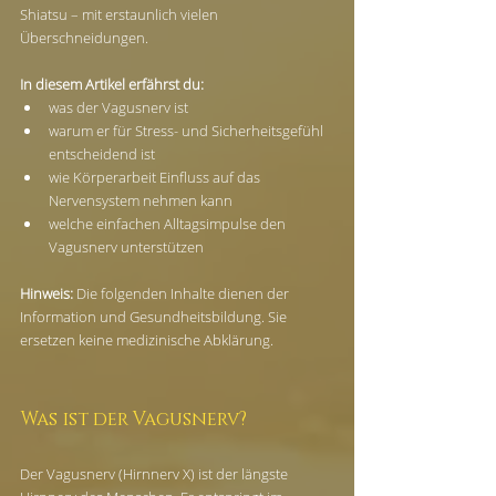
Shiatsu – mit erstaunlich vielen 
Überschneidungen.
In diesem Artikel erfährst du:
was der Vagusnerv ist
warum er für Stress- und Sicherheitsgefühl 
entscheidend ist
wie Körperarbeit Einfluss auf das 
Nervensystem nehmen kann
welche einfachen Alltagsimpulse den 
Vagusnerv unterstützen
Hinweis:
 Die folgenden Inhalte dienen der 
Information und Gesundheitsbildung. Sie 
ersetzen keine medizinische Abklärung.
Was ist der Vagusnerv?
Der Vagusnerv (Hirnnerv X) ist der längste 