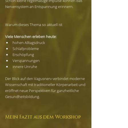
Schon kleine regelmäßige Impulse können das 
Nervensystem an Entspannung erinnern.
Warum dieses Thema so aktuell ist
Viele Menschen erleben heute:
hohen Alltagsdruck
Schlafprobleme
Erschöpfung
Verspannungen
innere Unruhe
Der Blick auf den Vagusnerv verbindet moderne 
Wissenschaft mit traditioneller Körperarbeit und 
eröffnet neue Perspektiven für ganzheitliche 
Gesundheitsbildung.
Mein Fazit aus dem Workshop