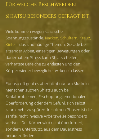
Für welche Beschwerden 
Shiatsu besonders gefragt ist
Viele kommen wegen klassischer 
Spannungszustände. 
Nacken, Schultern, Kreuz, 
Kiefer
 - das sind häufige Themen. Gerade bei 
sitzender Arbeit, einseitigen Bewegungen oder 
dauerhaftem Stress kann Shiatsu helfen, 
verhärtete Bereiche zu entlasten und den 
Körper wieder beweglicher wirken zu lassen.
Ebenso oft geht es aber nicht nur um Muskeln. 
Menschen suchen Shiatsu auch bei 
Schlafproblemen, Erschöpfung, emotionaler 
Überforderung oder dem Gefühl, sich selbst 
kaum mehr zu spüren. In solchen Phasen ist die 
sanfte, nicht invasive Arbeitsweise besonders 
wertvoll. Der Körper wird nicht überfordert, 
sondern unterstützt, aus dem Dauerstress 
herauszufinden.