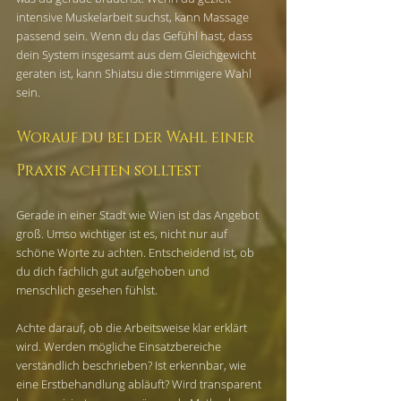
intensive Muskelarbeit suchst, kann Massage 
passend sein. Wenn du das Gefühl hast, dass 
dein System insgesamt aus dem Gleichgewicht 
geraten ist, kann Shiatsu die stimmigere Wahl 
sein.
Worauf du bei der Wahl einer 
Praxis achten solltest
Gerade in einer Stadt wie Wien ist das Angebot 
groß. Umso wichtiger ist es, nicht nur auf 
schöne Worte zu achten. Entscheidend ist, ob 
du dich fachlich gut aufgehoben und 
menschlich gesehen fühlst.
Achte darauf, ob die Arbeitsweise klar erklärt 
wird. Werden mögliche Einsatzbereiche 
verständlich beschrieben? Ist erkennbar, wie 
eine Erstbehandlung abläuft? Wird transparent 