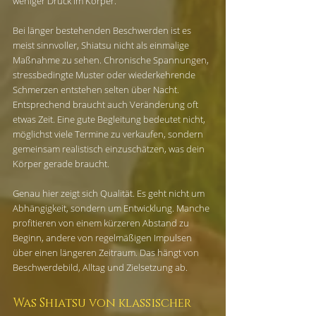
weniger Druck im Körper.
Bei länger bestehenden Beschwerden ist es 
meist sinnvoller, Shiatsu nicht als einmalige 
Maßnahme zu sehen. Chronische Spannungen, 
stressbedingte Muster oder wiederkehrende 
Schmerzen entstehen selten über Nacht. 
Entsprechend braucht auch Veränderung oft 
etwas Zeit. Eine gute Begleitung bedeutet nicht, 
möglichst viele Termine zu verkaufen, sondern 
gemeinsam realistisch einzuschätzen, was dein 
Körper gerade braucht.
Genau hier zeigt sich Qualität. Es geht nicht um 
Abhängigkeit, sondern um Entwicklung. Manche 
profitieren von einem kürzeren Abstand zu 
Beginn, andere von regelmäßigen Impulsen 
über einen längeren Zeitraum. Das hängt von 
Beschwerdebild, Alltag und Zielsetzung ab.
Was Shiatsu von klassischer 