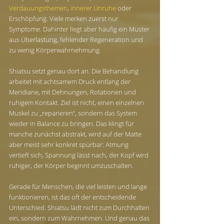
Verdauungsthemen
, 
innerer Unruhe
 oder 
Erschöpfung. Viele merken zuerst nur 
Symptome. Dahinter liegt aber häufig ein Muster 
aus Überlastung, fehlender Regeneration und 
zu wenig Körperwahrnehmung.
Shiatsu setzt genau dort an. Die Behandlung 
arbeitet mit achtsamem Druck entlang der 
Meridiane, mit Dehnungen, Rotationen und 
ruhigem Kontakt. Ziel ist nicht, einen einzelnen 
Muskel zu „reparieren“, sondern das System 
wieder in Balance zu bringen. Das klingt für 
manche zunächst abstrakt, wird auf der Matte 
aber meist sehr konkret spürbar: Atmung 
vertieft sich, Spannung lässt nach, der Kopf wird 
ruhiger, der Körper beginnt umzuschalten.
Gerade für Menschen, die viel leisten und lange 
funktionieren, ist das oft der entscheidende 
Unterschied. Shiatsu lädt nicht zum Durchhalten 
ein, sondern zum Wahrnehmen. Und genau das 