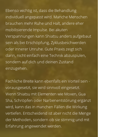
Ebenso wichtig ist, dass die Behandlung 
individuell angepasst wird. Manche Menschen 
brauchen mehr Ruhe und Halt, andere eher 
mobilisierende Impulse. Bei akuten 
Verspannungen kann Shiatsu anders aufgebaut 
sein als bei Erschöpfung, Zyklusbeschwerden 
oder innerer Unruhe. Gute Praxis zeigt sich 
darin, nicht einfach eine Technik abzuspulen, 
sondern auf dich und deinen Zustand 
einzugehen.
Fachliche Breite kann ebenfalls ein Vorteil sein - 
vorausgesetzt, sie wird sinnvoll eingesetzt. 
Wenn Shiatsu mit Elementen wie Moxen, Gua 
Sha, Schröpfen oder Narbenentstörung ergänzt 
wird, kann das in manchen Fällen die Wirkung 
vertiefen. Entscheidend ist aber nicht die Menge 
der Methoden, sondern ob sie stimmig und mit 
Erfahrung angewendet werden.