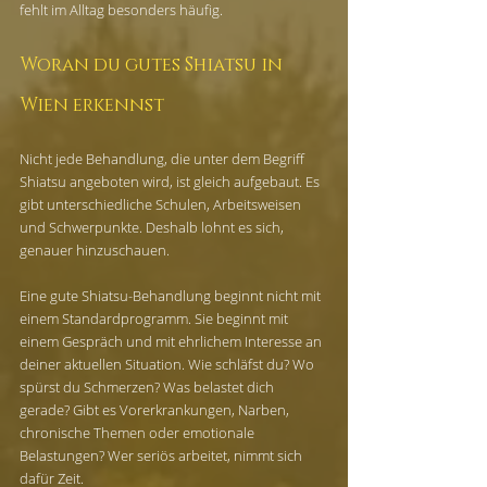
fehlt im Alltag besonders häufig.
Woran du gutes Shiatsu in 
Wien erkennst
Nicht jede Behandlung, die unter dem Begriff 
Shiatsu angeboten wird, ist gleich aufgebaut. Es 
gibt unterschiedliche Schulen, Arbeitsweisen 
und Schwerpunkte. Deshalb lohnt es sich, 
genauer hinzuschauen.
Eine gute Shiatsu-Behandlung beginnt nicht mit 
einem Standardprogramm. Sie beginnt mit 
einem Gespräch und mit ehrlichem Interesse an 
deiner aktuellen Situation. Wie schläfst du? Wo 
spürst du Schmerzen? Was belastet dich 
gerade? Gibt es Vorerkrankungen, Narben, 
chronische Themen oder emotionale 
Belastungen? Wer seriös arbeitet, nimmt sich 
dafür Zeit.