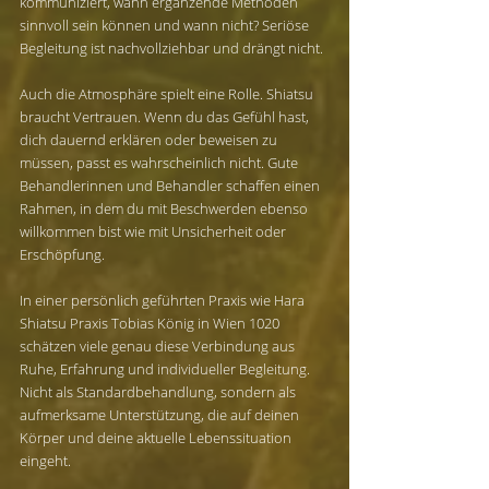
kommuniziert, wann ergänzende Methoden 
sinnvoll sein können und wann nicht? Seriöse 
Begleitung ist nachvollziehbar und drängt nicht.
Auch die Atmosphäre spielt eine Rolle. Shiatsu 
braucht Vertrauen. Wenn du das Gefühl hast, 
dich dauernd erklären oder beweisen zu 
müssen, passt es wahrscheinlich nicht. Gute 
Behandlerinnen und Behandler schaffen einen 
Rahmen, in dem du mit Beschwerden ebenso 
willkommen bist wie mit Unsicherheit oder 
Erschöpfung.
In einer persönlich geführten Praxis wie Hara 
Shiatsu Praxis Tobias König in Wien 1020 
schätzen viele genau diese Verbindung aus 
Ruhe, Erfahrung und individueller Begleitung. 
Nicht als Standardbehandlung, sondern als 
aufmerksame Unterstützung, die auf deinen 
Körper und deine aktuelle Lebenssituation 
eingeht.