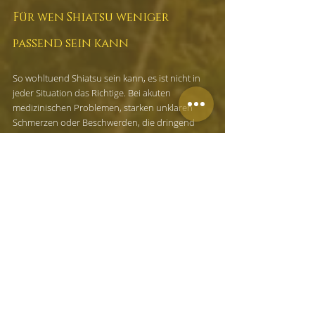
Für wen Shiatsu weniger 
passend sein kann
So wohltuend Shiatsu sein kann, es ist nicht in 
jeder Situation das Richtige. Bei akuten 
medizinischen Problemen, starken unklaren 
Schmerzen oder Beschwerden, die dringend 
ärztlich abgeklärt gehören, steht die 
medizinische Diagnostik an erster Stelle. Auch 
bei bestimmten Vorerkrankungen oder nach 
frischen Operationen braucht es eine 
sorgfältige Einschätzung.
Ein weiterer Punkt ist die Erwartungshaltung. 
Wer eine schnelle Lösung ohne eigenes 
Wahrnehmen oder Mitgehen sucht, ist 
manchmal enttäuscht. Shiatsu ist keine passive 
Reparatur von außen. Es unterstützt Prozesse, 
aber der Körper antwortet in seinem Tempo. 
Genau darin liegt oft seine Stärke - und 