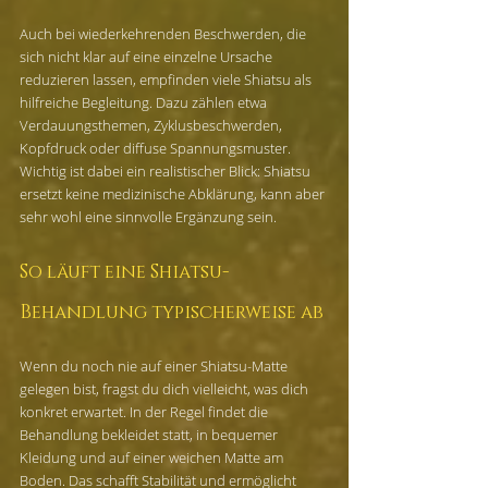
Auch bei wiederkehrenden Beschwerden, die 
sich nicht klar auf eine einzelne Ursache 
reduzieren lassen, empfinden viele Shiatsu als 
hilfreiche Begleitung. Dazu zählen etwa 
Verdauungsthemen, Zyklusbeschwerden, 
Kopfdruck oder diffuse Spannungsmuster. 
Wichtig ist dabei ein realistischer Blick: Shiatsu 
ersetzt keine medizinische Abklärung, kann aber 
sehr wohl eine sinnvolle Ergänzung sein.
So läuft eine Shiatsu-
Behandlung typischerweise ab
Wenn du noch nie auf einer Shiatsu-Matte 
gelegen bist, fragst du dich vielleicht, was dich 
konkret erwartet. In der Regel findet die 
Behandlung bekleidet statt, in bequemer 
Kleidung und auf einer weichen Matte am 
Boden. Das schafft Stabilität und ermöglicht 