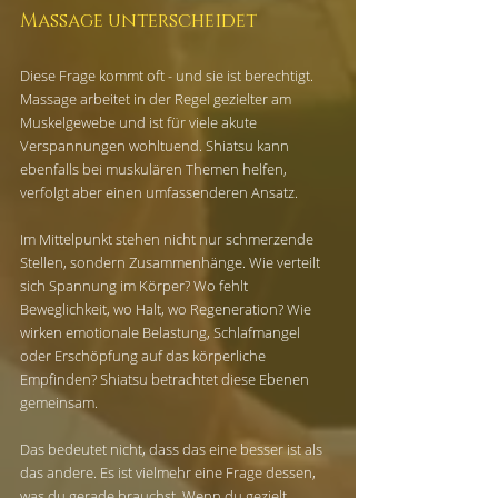
Massage unterscheidet
Diese Frage kommt oft - und sie ist berechtigt. 
Massage arbeitet in der Regel gezielter am 
Muskelgewebe und ist für viele akute 
Verspannungen wohltuend. Shiatsu kann 
ebenfalls bei muskulären Themen helfen, 
verfolgt aber einen umfassenderen Ansatz.
Im Mittelpunkt stehen nicht nur schmerzende 
Stellen, sondern Zusammenhänge. Wie verteilt 
sich Spannung im Körper? Wo fehlt 
Beweglichkeit, wo Halt, wo Regeneration? Wie 
wirken emotionale Belastung, Schlafmangel 
oder Erschöpfung auf das körperliche 
Empfinden? Shiatsu betrachtet diese Ebenen 
gemeinsam.
Das bedeutet nicht, dass das eine besser ist als 
das andere. Es ist vielmehr eine Frage dessen, 
was du gerade brauchst. Wenn du gezielt 