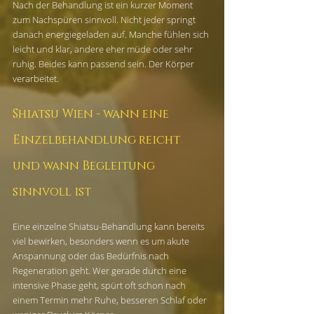
Nach der Behandlung ist ein kurzer Moment 
zum Nachspüren sinnvoll. Nicht jeder springt 
danach energiegeladen auf. Manche fühlen sich 
leicht und klar, andere eher müde oder sehr 
ruhig. Beides kann passend sein. Der Körper 
verarbeitet.
Shiatsu Wien - wann eine 
Einzelbehandlung reicht 
und wann Begleitung 
sinnvoll ist
Eine einzelne Shiatsu-Behandlung kann bereits 
viel bewirken, besonders wenn es um akute 
Anspannung oder das Bedürfnis nach 
Regeneration geht. Wer gerade durch eine 
intensive Phase geht, spürt oft schon nach 
einem Termin mehr Ruhe, besseren Schlaf oder 