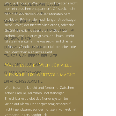
Wer nach Shiatsu Wien sucht, will meistens nicht 
ERFOLG, FREUDE & SPIRITUELLES
nur „ein bisschen entspannen“. Oft steckt mehr 
BUNOUT & ERSCHÖPUNG
dahinter: ein Nacken, der seit Monaten hart 
bleibt, ein Rücken, der nach langen Arbeitstagen 
MÄNNERGESUNDHEIT
zieht, Schlaf, der nicht wirklich erholt, oder das 
FRAUENGESUNDHEIT& SCHWANGERSCHAFT
Gefühl, innerlich dauernd unter Strom zu 
stehen. Genau hier zeigt sich, ob Shiatsu mehr 
KINDERWUNSCH
ist als eine angenehme Auszeit - nämlich eine 
achtsame, fundierte Form der Körperarbeit, die 
BUCHVORSTELLUNGEN
den Menschen als Ganzes sieht.
TSUBOS & AKUPRESSURPUNKTE
LINK-EMPFEHLUNGEN
Was Shiatsu in Wien für viele 
KURSE & WORKSHOPS
Menschen so wertvoll macht
ERFAHRUNGSBERICHTE
Wien ist schnell, dicht und fordernd. Zwischen 
Arbeit, Familie, Terminen und ständiger 
Erreichbarkeit bleibt das Nervensystem bei 
vielen auf Alarm. Der Körper reagiert darauf 
nicht irgendwann, sondern oft sehr konkret: mit 
Verspannungen, Kopfdruck, 